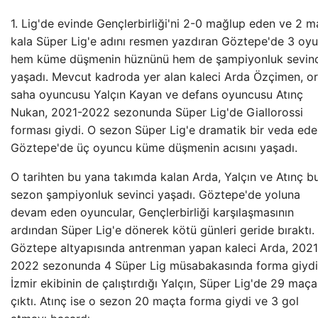
1. Lig'de evinde Gençlerbirliği'ni 2-0 mağlup eden ve 2 m
kala Süper Lig'e adını resmen yazdıran Göztepe'de 3 oy
hem küme düşmenin hüznünü hem de şampiyonluk sevinc
yaşadı. Mevcut kadroda yer alan kaleci Arda Özçimen, o
saha oyuncusu Yalçın Kayan ve defans oyuncusu Atınç
Nukan, 2021-2022 sezonunda Süper Lig'de Giallorossi
forması giydi. O sezon Süper Lig'e dramatik bir veda ed
Göztepe'de üç oyuncu küme düşmenin acısını yaşadı.
O tarihten bu yana takımda kalan Arda, Yalçın ve Atınç b
sezon şampiyonluk sevinci yaşadı. Göztepe'de yoluna
devam eden oyuncular, Gençlerbirliği karşılaşmasının
ardından Süper Lig'e dönerek kötü günleri geride bıraktı.
Göztepe altyapısında antrenman yapan kaleci Arda, 2021
2022 sezonunda 4 Süper Lig müsabakasında forma giydi
İzmir ekibinin de çalıştırdığı Yalçın, Süper Lig'de 29 maça
çıktı. Atınç ise o sezon 20 maçta forma giydi ve 3 gol