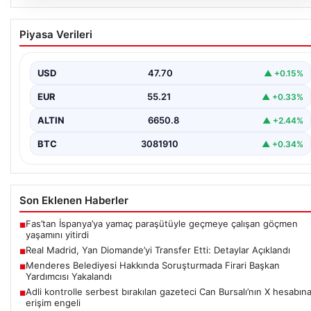
06.08.2026
Real Madrid, Yan Diomande’yi Transfer Etti:
Piyasa Verileri
Detaylar Açıklandı
La Liga devi Real Madrid, son dakika transfer haberiyle
gündeme oturdu. Kulüp, Fildişi Sahilli…
USD
47.70
▲ +0.15%
EUR
55.21
▲ +0.33%
ALTIN
6650.8
▲ +2.44%
BTC
3081910
▲ +0.34%
Son Eklenen Haberler
Fas’tan İspanya’ya yamaç paraşütüyle geçmeye çalışan göçmen
■
yaşamını yitirdi
Real Madrid, Yan Diomande’yi Transfer Etti: Detaylar Açıklandı
■
Menderes Belediyesi Hakkında Soruşturmada Firari Başkan
■
Yardımcısı Yakalandı
Adli kontrolle serbest bırakılan gazeteci Can Bursalı’nın X hesabın
■
erişim engeli