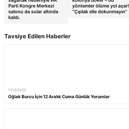
sağanak nedeniyle AK
kolonya döker – bu
Parti Kongre Merkezi
yöntemler ölüme yol açar!
salonu da sular altında
“Çıplak elle dokunmayın”
kaldı.
Tavsiye Edilen Haberler
11/12/2025
Oğlak Burcu İçin 12 Aralık Cuma Günlük Yorumlar