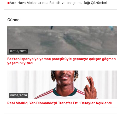
Açık Hava Mekanlarında Estetik ve bahçe mutfağı Çözümleri
■
Güncel
07/08/2026
Fas’tan İspanya’ya yamaç paraşütüyle geçmeye çalışan göçmen
yaşamını yitirdi
06/08/2026
Real Madrid, Yan Diomande’yi Transfer Etti: Detaylar Açıklandı