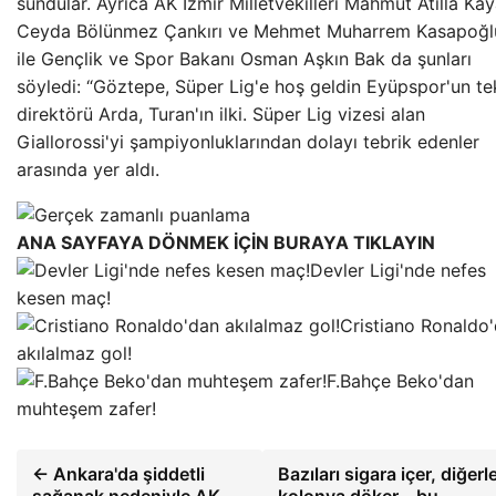
sundular. Ayrıca AK İzmir Milletvekilleri Mahmut Atilla Kay
Ceyda Bölünmez Çankırı ve Mehmet Muharrem Kasapoğl
ile Gençlik ve Spor Bakanı Osman Aşkın Bak da şunları
söyledi: “Göztepe, Süper Lig'e hoş geldin Eyüpspor'un te
direktörü Arda, Turan'ın ilki. Süper Lig vizesi alan
Giallorossi'yi şampiyonluklarından dolayı tebrik edenler
arasında yer aldı.
ANA SAYFAYA DÖNMEK İÇİN BURAYA TIKLAYIN
Devler Ligi'nde nefes
kesen maç!
Cristiano Ronaldo
akılalmaz gol!
F.Bahçe Beko'dan
muhteşem zafer!
← Ankara'da şiddetli
Bazıları sigara içer, diğerle