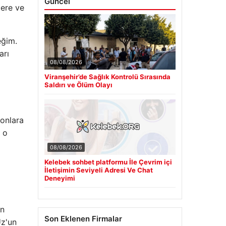
Güncel
lere ve
eğim.
arı
08/08/2026
Viranşehir’de Sağlık Kontrolü Sırasında
Saldırı ve Ölüm Olayı
 onlara
, o
08/08/2026
Kelebek sohbet platformu İle Çevrim içi
İletişimin Seviyeli Adresi Ve Chat
Deneyimi
ın
Son Eklenen Firmalar
Uz'un