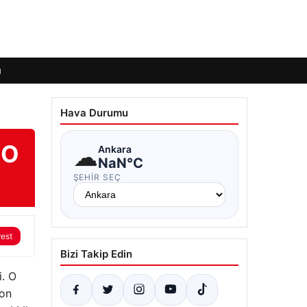
ı
Hava Durumu
 O
☁
Ankara
NaN°C
ŞEHIR SEÇ
rest
Bizi Takip Edin
i. O
Son