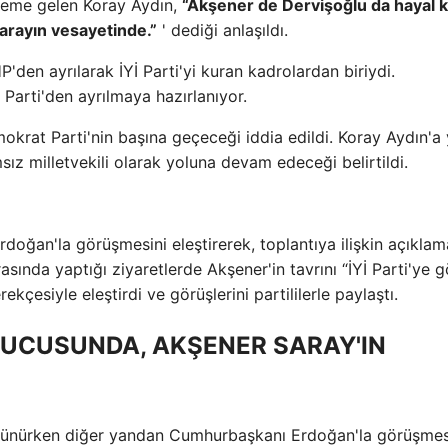
deme gelen Koray Aydın,
“Akşener de Dervişoğlu da hayal kır
sarayın vesayetinde.”
' dediği anlaşıldı.
'den ayrılarak İYİ Parti'yi kuran kadrolardan biriydi.
 Parti'den ayrılmaya hazırlanıyor.
mokrat Parti'nin başına geçeceği iddia edildi. Koray Aydın'a
sız milletvekili olarak yoluna devam edeceği belirtildi.
oğan'la görüşmesini eleştirerek, toplantıya ilişkin açıklam
asında yaptığı ziyaretlerde Akşener'in tavrını “İYİ Parti'ye g
ekçesiyle eleştirdi ve görüşlerini partililerle paylaştı.
UYUCUSUNDA, AKŞENER SARAY'IN
görünürken diğer yandan Cumhurbaşkanı Erdoğan'la görüşmes