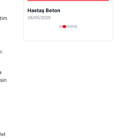
Hastaş Beton
26/05/2026
etim
r.
a
sin
Jet