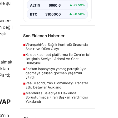
Dijital ortamında insanların güvenli
yle şu
bir tarzda bağlantı oluşturması
ALTIN
6660.6
▲ +2.59%
kritik bir hassasiyet ifade
etmektedir. Halen…
BTC
3100000
▲ +0.50%
şener-
n değil
uzak
Son Eklenen Haberler
Viranşehir’de Sağlık Kontrolü Sırasında
■
Saldırı ve Ölüm Olayı
Kelebek sohbet platformu İle Çevrim içi
■
İletişimin Seviyeli Adresi Ve Chat
 kalmak
Deneyimi
aktan
Fas’tan İspanya’ya yamaç paraşütüyle
■
geçmeye çalışan göçmen yaşamını
Parti;
yitirdi
Real Madrid, Yan Diomande’yi Transfer
■
Etti: Detaylar Açıklandı
Menderes Belediyesi Hakkında
■
Soruşturmada Firari Başkan Yardımcısı
VAP
Yakalandı
i'nin