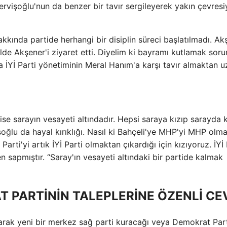
rvişoğlu'nun da benzer bir tavır sergileyerek yakın çevresi
akkında partide herhangi bir disiplin süreci başlatılmadı. Ak
de Akşener'i ziyaret etti. Diyelim ki bayramı kutlamak soru
a İYİ Parti yönetiminin Meral Hanım'a karşı tavır almaktan 
r ise sarayın vesayeti altındadır. Hepsi saraya kızıp sarayda
işoğlu da hayal kırıklığı. Nasıl ki Bahçeli'ye MHP'yi MHP olm
arti'yi artık İYİ Parti olmaktan çıkardığı için kızıyoruz. İYİ 
n sapmıştır. “Saray'ın vesayeti altındaki bir partide kalmak
 PARTİNİN TALEPLERİNE ÖZENLİ CE
rılarak yeni bir merkez sağ parti kuracağı veya Demokrat Part