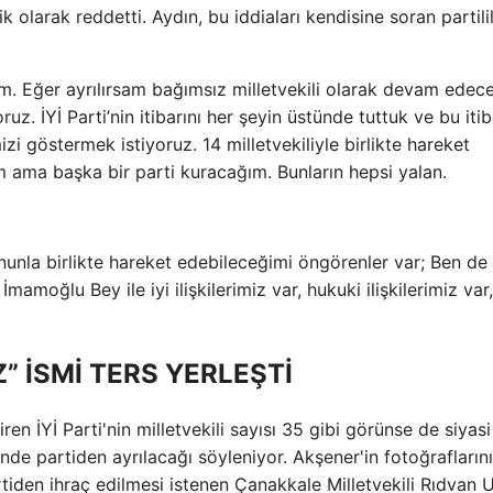
olarak reddetti. Aydın, bu iddiaları kendisine soran partili
. Eğer ayrılırsam bağımsız milletvekili olarak devam edec
z. İYİ Parti’nin itibarını her şeyin üstünde tuttuk ve bu itib
i göstermek istiyoruz. 14 milletvekiliyle birlikte hareket
ama başka bir parti kuracağım. Bunların hepsi yalan.
unla birlikte hareket edebileceğimi öngörenler var; Ben de
oğlu Bey ile iyi ilişkilerimiz var, hukuki ilişkilerimiz var
” İSMİ TERS YERLEŞTİ
n İYİ Parti'nin milletvekili sayısı 35 gibi görünse de siyasi
sinde partiden ayrılacağı söyleniyor. Akşener'in fotoğrafların
artiden ihraç edilmesi istenen Çanakkale Milletvekili Rıdvan 