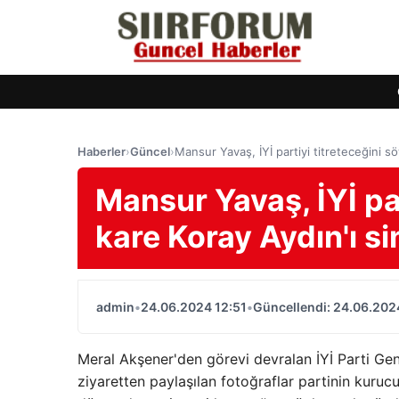
Haberler
›
Güncel
›
Mansur Yavaş, İYİ partiyi titreteceğini sö
Mansur Yavaş, İYİ par
kare Koray Aydın'ı sin
admin
•
24.06.2024 12:51
•
Güncellendi: 24.06.202
Meral Akşener'den görevi devralan İYİ Parti Gene
ziyaretten paylaşılan fotoğraflar partinin kuruc