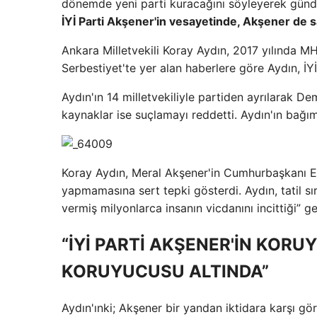
dönemde yeni parti kuracağını söyleyerek gün
İYİ Parti Akşener'in vesayetinde, Akşener de 
Ankara Milletvekili Koray Aydın, 2017 yılında MHP
Serbestiyet'te yer alan haberlere göre Aydın, İYİ
Aydın'ın 14 milletvekiliyle partiden ayrılarak De
kaynaklar ise suçlamayı reddetti. Aydın'ın bağım
Koray Aydın, Meral Akşener'in Cumhurbaşkanı Erd
yapmamasına sert tepki gösterdi. Aydın, tatil sır
vermiş milyonlarca insanın vicdanını incittiği” ger
“İYİ PARTİ AKŞENER'İN KOR
KORUYUCUSU ALTINDA”
Aydın'ınki; Akşener bir yandan iktidara karşı 