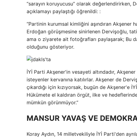
“sarayın koruyucusu” olarak değerlendirirken, De
açıklamayı paylaştığı öğrenildi: :
“Partinin kurumsal kimliğini aşındıran Akşener h
Erdoğan görüşmesine sinirlenen Dervişoğlu, tatil
ama o ziyarete ait fotoğrafları paylaşarak; Bu d
olduğunu gösteriyor.
İYİ Parti Akşener'in vesayeti altındadır, Akşene
isteyenler kervanına katılırlar. Akşener de Derv
çıkardığı için kızıyorsak, bugün de Akşener'e İYİ P
Hükümete el kaldıran örgüt, ilke ve hedeflerinde
mümkün görünmüyor.”
MANSUR YAVAŞ VE DEMOKRAT
Koray Aydın, 14 milletvekiliyle İYİ Parti'den ay