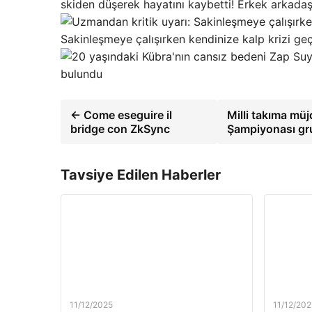
skiden düşerek hayatını kaybetti! Erkek arkadaşı
Sakinleşmeye çalışırken kendinize kalp krizi ge
bulundu
← Come eseguire il
Milli takıma mü
bridge con ZkSync
Şampiyonası gru
Tavsiye Edilen Haberler
11/12/2025
11/12/202