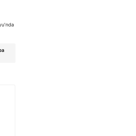
yu'nda
pa