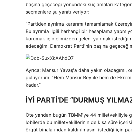
başına geçeceği yönündeki suçlamaları kategorik 
seçmenlere şu yanıtı veriyor:
“Partiden ayrılma kararımı tamamlamak üzereyim
Bu ayrımla ilgili herhangi bir hesaplama yapmıyoru
korumak için elimizden geleni yapmak istediğimiz
edeceğim, Demokrat Parti'nin başına geçeceğim 
Ayrıca; Mansur Yavaş'a daha yakın olacağımı, on
gülüyorum. “Hem Mansur Bey ile hem de Ekrem İmam
kadar.”
İYİ PARTİ'DE “DURMUŞ YILMAZ
Öte yandan bugün TBMM'ye 44 milletvekiliyle gire
lobilerde bu milletvekillerinin de kısa süre içeri
örgüt binalarından kaldırılmasını istediği için p