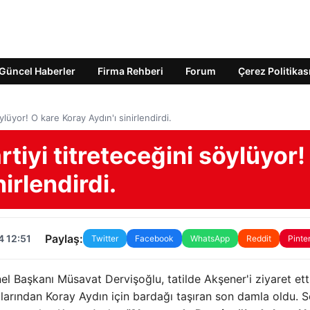
Güncel Haberler
Firma Rehberi
Forum
Çerez Politikas
ylüyor! O kare Koray Aydın'ı sinirlendirdi.
tiyi titreteceğini söylüyor!
irlendirdi.
Paylaş:
4 12:51
Twitter
Facebook
WhatsApp
Reddit
Pinte
l Başkanı Müsavat Dervişoğlu, tatilde Akşener'i ziyaret ett
ularından Koray Aydın için bardağı taşıran son damla oldu. 