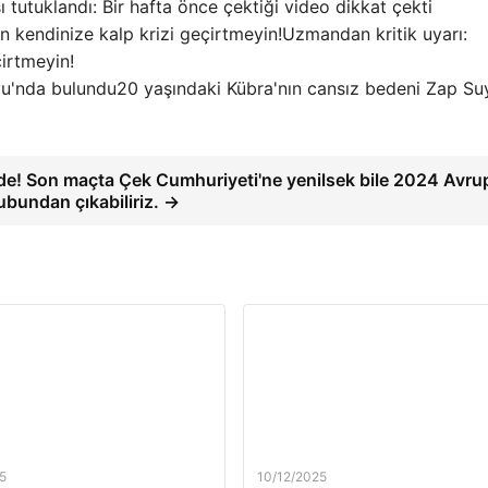
 tutuklandı: Bir hafta önce çektiği video dikkat çekti
Uzmandan kritik uyarı:
çirtmeyin!
20 yaşındaki Kübra'nın cansız bedeni Zap Su
jde! Son maçta Çek Cumhuriyeti'ne yenilsek bile 2024 Avru
bundan çıkabiliriz. →
5
10/12/2025