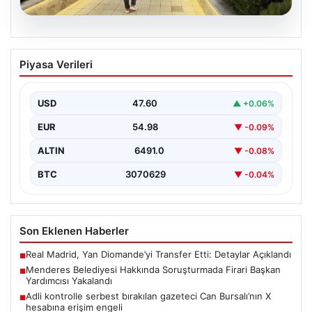
05.08.2026
Menderes Belediyesi Hakkında
Piyasa Verileri
Soruşturmada Firari Başkan Yardımcısı
Yakalandı
USD
47.60
▲ +0.06%
İzmir'de Menderes Belediyesi'ne yönelik
gerçekleştirilen kapsamlı soruşturma kapsamında firari
EUR
54.98
▼ -0.09%
olarak aranan Belediye Başkan Yardımcısı…
ALTIN
6491.0
▼ -0.08%
BTC
3070629
▼ -0.04%
Son Eklenen Haberler
Real Madrid, Yan Diomande’yi Transfer Etti: Detaylar Açıklandı
■
Menderes Belediyesi Hakkında Soruşturmada Firari Başkan
■
Yardımcısı Yakalandı
Adli kontrolle serbest bırakılan gazeteci Can Bursalı’nın X
■
hesabına erişim engeli