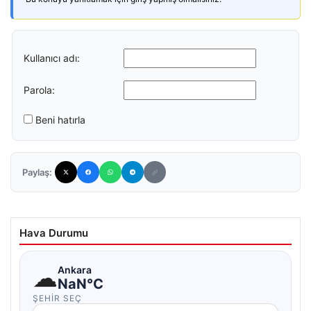
Kullanıcı adı:
Parola:
Beni hatırla
Paylaş:
Hava Durumu
☁
Ankara
NaN°C
ŞEHIR SEÇ