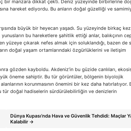
nç bir manzara dikkat çekti. Deniz yüzeyinde birbirlerine do
sına hareket ediyordu. Bu anların doğal güzelliği ve samimiy
karşısında büyük bir heyecan yaşadı. Su yüzeyinde birkaç kez
yunusların bu hareketlere şahitlik ettiği anlar, balıkçının ce
zen yüzeye çıkarak nefes almak için soluklandığı, bazen de 
ların doğal yaşam ortamlarındaki özgürlüklerini ve iletişim
sonra gözden kayboldu. Akdeniz’in bu güzide canlıları, ekosi
büyük öneme sahiptir. Bu tür görüntüler, bölgenin biyolojik
 alanlarının korunmasının önemini bir kez daha hatırlatıyor.
 tür doğal hadiselerin sürdürülebilirliğin ve denizlerin
Dünya Kupası’nda Hava ve Güvenlik Tehdidi: Maçlar Y
Kalabilir →