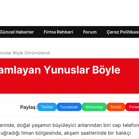
Güncel Haberler
Firma Rehberi
Forum
Çerez Politikas
unuslar Böyle Görüntülendi
lamlayan Yunuslar Böyle
Paylaş:
Twitter
Facebook
WhatsApp
Reddit
Pinte
erinde, doğal yaşamın büyüleyici anlarından biri cep telefo
 uğradığı liman bölgesinde, akşam saatlerinde bir balıkçı