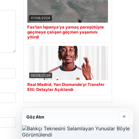
07/08/2026
Fas’tan İspanya’ya yamaç paraşütüyle
geçmeye çalışan göçmen yaşamını
yitirdi
06/08/2026
Real Madrid, Yan Diomande’yi Transfer
Etti: Detaylar Açıklandı
Son Eklenen Firmalar
×
Göz Atın
Cengiz Sigorta
23/06/2026