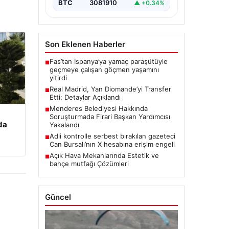
BTC
3081910
▲ +0.34%
Son Eklenen Haberler
Fas’tan İspanya’ya yamaç paraşütüyle
■
geçmeye çalışan göçmen yaşamını
yitirdi
Real Madrid, Yan Diomande’yi Transfer
■
Etti: Detaylar Açıklandı
Menderes Belediyesi Hakkında
■
Soruşturmada Firari Başkan Yardımcısı
da
Yakalandı
Adli kontrolle serbest bırakılan gazeteci
■
Can Bursalı’nın X hesabına erişim engeli
Açık Hava Mekanlarında Estetik ve
■
bahçe mutfağı Çözümleri
Güncel