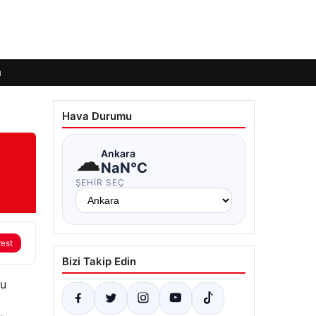
ı
Hava Durumu
☁
Ankara
NaN°C
ŞEHIR SEÇ
rest
Bizi Takip Edin
nu