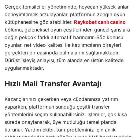
Gerçek temsilciler yönetiminde, heyecan yüksek anlar
deneyimlemek arzulayanlar, platformun zengin oyun
kütüphanesine göz atabilirler.
Raykobet canlı casino
bölümü, geleneksel oyun çeşitlerinden güncel şanslara
değin pekçok farklı alternatif barındırır. Söz konusu
oyunlar, net video kalitesi ile katılımcıların bireyleri
gerçekten bir casinoda bulmalarını sağlamaktadır.
Dürüst işleyiş anlayışı, tüm alanda en üstün kalitede
uygulanmaktadır.
Hızlı Mali Transfer Avantajı
Kazançlarınızı çekerken veya cüzdanınıza yatırım
yaparken, platformun sunduğu çeşitli transfer
yöntemlerini seçim kullanabilirsiniz. İşlemler, çok kısa
sürede onaylanarak, üye mutluluğu temel planda
korunur. Yardım ekibi, tüm probleminiz için anlık