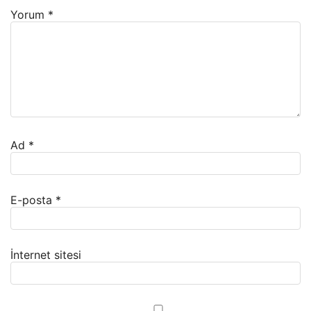
Yorum
*
Ad
*
E-posta
*
İnternet sitesi