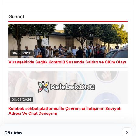
Güncel
08/08/2026
Viranşehir’de Sağlık Kontrolü Sırasında Saldırı ve Ölüm Olayı
08/08/2026
Kelebek sohbet platformu İle Çevrim içi İletişimin Seviyeli
Adresi Ve Chat Deneyimi
×
Göz Atın