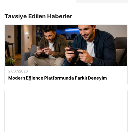
Tavsiye Edilen Haberler
27/07/2026
Modern Eğlence Platformunda Farklı Deneyim