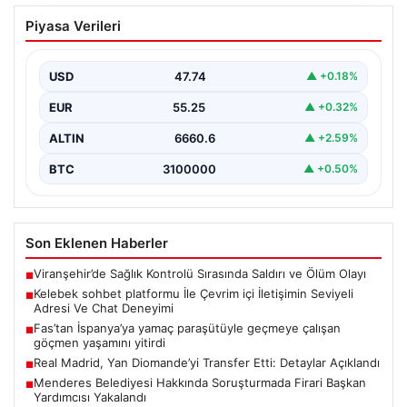
Kelebek sohbet platformu İle Çevrim içi
Piyasa Verileri
İletişimin Seviyeli Adresi Ve Chat
Deneyimi
USD
47.74
▲ +0.18%
Dijital ortamında insanların güvenli bir tarzda bağlantı
oluşturması kritik bir hassasiyet ifade etmektedir.
EUR
55.25
▲ +0.32%
Halen…
ALTIN
6660.6
▲ +2.59%
BTC
3100000
▲ +0.50%
Son Eklenen Haberler
Viranşehir’de Sağlık Kontrolü Sırasında Saldırı ve Ölüm Olayı
■
Kelebek sohbet platformu İle Çevrim içi İletişimin Seviyeli
■
Adresi Ve Chat Deneyimi
Fas’tan İspanya’ya yamaç paraşütüyle geçmeye çalışan
■
göçmen yaşamını yitirdi
Real Madrid, Yan Diomande’yi Transfer Etti: Detaylar Açıklandı
■
Menderes Belediyesi Hakkında Soruşturmada Firari Başkan
■
Yardımcısı Yakalandı