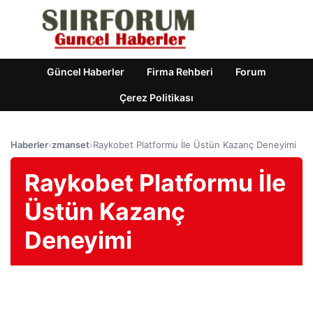
Güncel Haberler
Firma Rehberi
Forum
Çerez Politikası
Haberler
›
zmanset
›
Raykobet Platformu İle Üstün Kazanç Deneyimi
Raykobet Platformu İle
Üstün Kazanç
Deneyimi