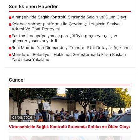
Son Eklenen Haberler
Viranşehir’de Sağlık Kontrolü Sırasında Saldırı ve Ölüm Olayı
■
Kelebek sohbet platformu İle Çevrim içi İletişimin Seviyeli
■
Adresi Ve Chat Deneyimi
Fas’tan İspanya’ya yamaç paraşütüyle geçmeye çalışan
■
göçmen yaşamını yitirdi
Real Madrid, Yan Diomande’yi Transfer Etti: Detaylar Açıklandı
■
Menderes Belediyesi Hakkında Soruşturmada Firari Başkan
■
Yardımcısı Yakalandı
Güncel
08/08/2026
Viranşehir’de Sağlık Kontrolü Sırasında Saldırı ve Ölüm Olayı