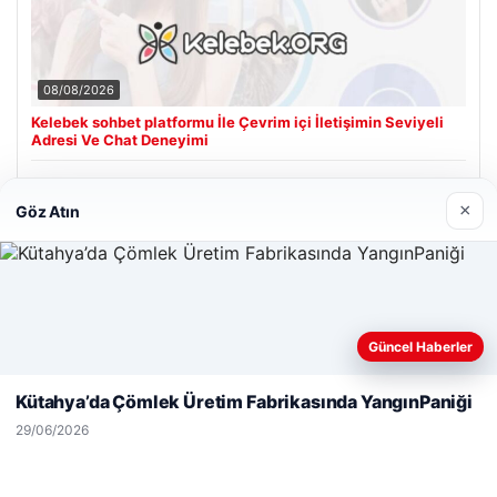
08/08/2026
Kelebek sohbet platformu İle Çevrim içi İletişimin Seviyeli
Adresi Ve Chat Deneyimi
×
Göz Atın
Son Eklenen Firmalar
Web sitemizi nasıl kullandığınızı daha iyi anlayabilmek,
Güncel Haberler
deneyiminizi kişiselleştirmek ve geliştirmek amacıyla çerezler
kullanıyoruz.
Çerez Politikamız
Kütahya’da Çömlek Üretim Fabrikasında YangınPaniği
Reddet
Kabul Et
29/06/2026