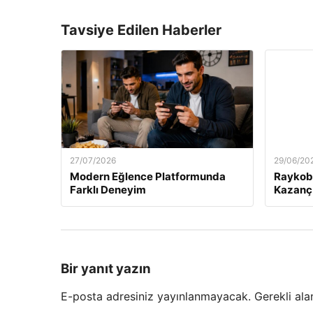
Tavsiye Edilen Haberler
27/07/2026
29/06/20
Modern Eğlence Platformunda
Raykobe
Farklı Deneyim
Kazanç
Bir yanıt yazın
E-posta adresiniz yayınlanmayacak.
Gerekli ala