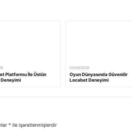
26
23/06/2026
t Platformu İle Üstün
Oyun Dünyasında Güvenilir
 Deneyimi
Locabet Deneyimi
nlar
*
ile işaretlenmişlerdir