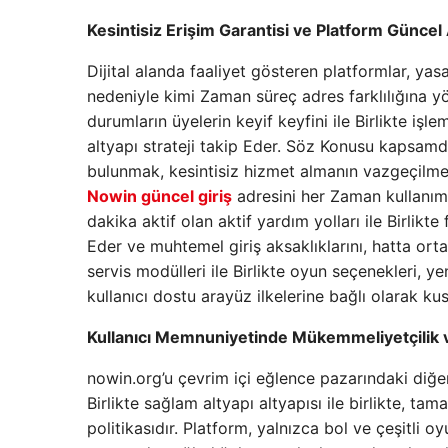
Kesintisiz Erişim Garantisi ve Platform Güncel 
Dijital alanda faaliyet gösteren platformlar, yas
nedeniyle kimi Zaman süreç adres farklılığına y
durumların üyelerin keyif keyfini ile Birlikte işl
altyapı strateji takip Eder. Söz Konusu kapsam
bulunmak, kesintisiz hizmet almanın vazgeçilmez 
Nowin güncel giriş
adresini her Zaman kullanıma
dakika aktif olan aktif yardım yolları ile Birlikte
Eder ve muhtemel giriş aksaklıklarını, hatta or
servis modülleri ile Birlikte oyun seçenekleri, ye
kullanıcı dostu arayüz ilkelerine bağlı olarak ku
Kullanıcı Memnuniyetinde Mükemmeliyetçilik v
nowin.org’u çevrim içi eğlence pazarındaki diğer 
Birlikte sağlam altyapı altyapısı ile birlikte, 
politikasıdır. Platform, yalnızca bol ve çeşitli 