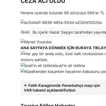
CEZA ACI OLDU
Fenerle uyarıda bulunan 66 sürücüye 690'ar TL 
(İHA)
Bu içerik Hazar Saygın tarafından yayınla
ANA SAYFAYA DÖNMEK İÇİN BURAYA TIKLAY
motoru patladı.
İsrail'in eli tetikte
← Fatih Karagümrük-Fenerbahçe maçı için
VAR hakemi açıklandı!Futbol
Tavsiye Edilen Haberler