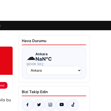
ı
Hava Durumu
☁
Ankara
NaN°C
ŞEHIR SEÇ
rest
Bizi Takip Edin
olis bu