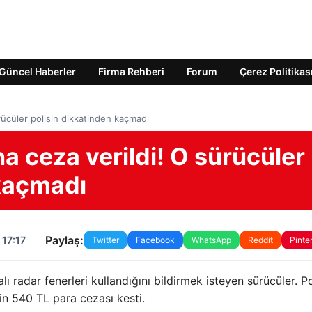
Güncel Haberler
Firma Rehberi
Forum
Çerez Politikas
ürücüler polisin dikkatinden kaçmadı
na ceza verildi! O sürücüler
 kaçmadı
Paylaş:
 17:17
Twitter
Facebook
WhatsApp
Reddit
Pinte
lı radar fenerleri kullandığını bildirmek isteyen sürücüler. P
in 540 TL para cezası kesti.