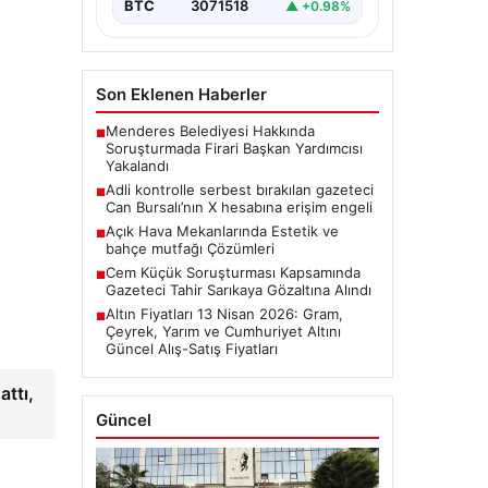
BTC
3071518
▲ +0.98%
Son Eklenen Haberler
Menderes Belediyesi Hakkında
■
Soruşturmada Firari Başkan Yardımcısı
Yakalandı
Adli kontrolle serbest bırakılan gazeteci
■
Can Bursalı’nın X hesabına erişim engeli
Açık Hava Mekanlarında Estetik ve
■
bahçe mutfağı Çözümleri
Cem Küçük Soruşturması Kapsamında
■
Gazeteci Tahir Sarıkaya Gözaltına Alındı
Altın Fiyatları 13 Nisan 2026: Gram,
■
Çeyrek, Yarım ve Cumhuriyet Altını
Güncel Alış-Satış Fiyatları
ttı,
Güncel