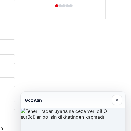
×
Göz Atın
n.