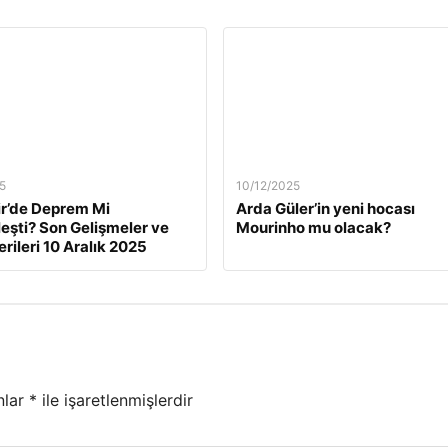
5
10/12/2025
ir’de Deprem Mi
Arda Güler’in yeni hocası
eşti? Son Gelişmeler ve
Mourinho mu olacak?
rileri 10 Aralık 2025
nlar
*
ile işaretlenmişlerdir