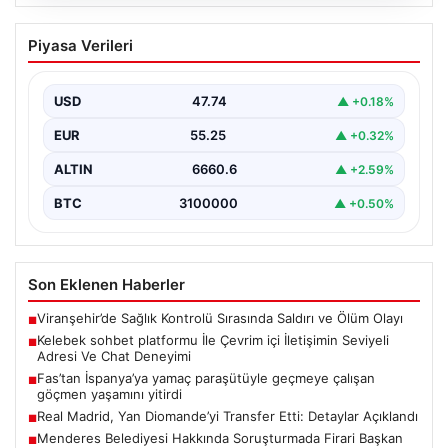
08.08.2026
Kelebek sohbet platformu İle Çevrim içi
Piyasa Verileri
İletişimin Seviyeli Adresi Ve Chat
Deneyimi
USD
47.74
▲ +0.18%
Dijital ortamında insanların güvenli bir tarzda bağlantı
oluşturması kritik bir hassasiyet ifade etmektedir.
EUR
55.25
▲ +0.32%
Halen…
ALTIN
6660.6
▲ +2.59%
BTC
3100000
▲ +0.50%
Son Eklenen Haberler
Viranşehir’de Sağlık Kontrolü Sırasında Saldırı ve Ölüm Olayı
■
Kelebek sohbet platformu İle Çevrim içi İletişimin Seviyeli
■
Adresi Ve Chat Deneyimi
Fas’tan İspanya’ya yamaç paraşütüyle geçmeye çalışan
■
göçmen yaşamını yitirdi
Real Madrid, Yan Diomande’yi Transfer Etti: Detaylar Açıklandı
■
Menderes Belediyesi Hakkında Soruşturmada Firari Başkan
■