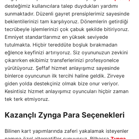
desteğimiz kullanıcılara talep duydukları yardımı
sunmaktadır. Düzenli gayret prensiplerimiz sayesinde
beklentilerinizi tam karşılıyoruz. Dönemlerin getirdiği
tecrübeyle işlemlerinizi çok çabuk şekilde bitiriyoruz.
Emniyet standartlarımız en yüksek seviyede
tutulmakta. Hiçbir tereddüte boşluk bırakmadan
eğlence keyfinizi artırıyoruz. Siz oyununuzun zevkini
çıkarırken ekibimiz transferlerinizi profesyonelce
yürütüyoruz. Şeffaf hizmet anlayışımız sayesinde
binlerce oyuncunun ilk tercihi haline geldik. Zirveye
giden yolda destekçiniz olmak bize onur veriyor.
Kesintisiz hizmet anlayışımız oyuncuları hiçbir zaman
tek terk etmiyoruz.
Kazançlı Zynga Para Seçenekleri
Bilinen kart yapımlarında zaferi yakalamak isteyenler
namına özel alternatifler sunuyoruz. Bilhassa
Zynga