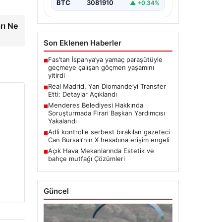
BTC
3081910
▲ +0.34%
rı Ne
Son Eklenen Haberler
Fas’tan İspanya’ya yamaç paraşütüyle
■
geçmeye çalışan göçmen yaşamını
yitirdi
Real Madrid, Yan Diomande’yi Transfer
■
Etti: Detaylar Açıklandı
Menderes Belediyesi Hakkında
■
Soruşturmada Firari Başkan Yardımcısı
Yakalandı
Adli kontrolle serbest bırakılan gazeteci
■
Can Bursalı’nın X hesabına erişim engeli
Açık Hava Mekanlarında Estetik ve
■
bahçe mutfağı Çözümleri
Güncel