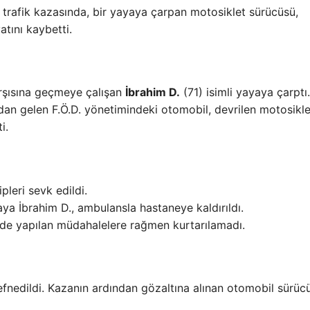
 trafik kazasında, bir yayaya çarpan motosiklet sürücüsü,
tını kaybetti.
arşısına geçmeye çalışan
İbrahim D.
(71) isimli yayaya çarptı
dan gelen F.Ö.D. yönetimindeki otomobil, devrilen motosikl
i.
pleri sevk edildi.
ya İbrahim D., ambulansla hastaneye kaldırıldı.
nde yapılan müdahalelere rağmen kurtarılamadı.
fnedildi. Kazanın ardından gözaltına alınan otomobil sürüc