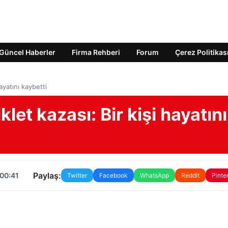
Güncel Haberler
Firma Rehberi
Forum
Çerez Politikas
ayatını kaybetti
et kazası: Bir kişi hayatını
Paylaş:
 00:41
Twitter
Facebook
WhatsApp
Reddit
Pinte