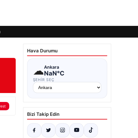
ı
Hava Durumu
☁
Ankara
NaN°C
ŞEHIR SEÇ
rest
Bizi Takip Edin