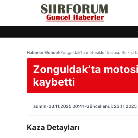
Haberler
›
Güncel
›
Zonguldak’ta motosiklet kazası: Bir kişi h
Zonguldak’ta motosikl
kaybetti
admin
•
23.11.2025 00:41
•
Güncellendi: 23.11.2025
Kaza Detayları