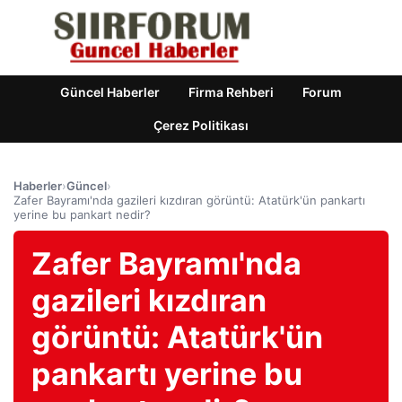
Güncel Haberler
Firma Rehberi
Forum
Çerez Politikası
Haberler
›
Güncel
›
Zafer Bayramı'nda gazileri kızdıran görüntü: Atatürk'ün pankartı
yerine bu pankart nedir?
Zafer Bayramı'nda
gazileri kızdıran
görüntü: Atatürk'ün
pankartı yerine bu