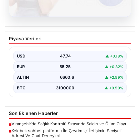
08.08.2026
Kelebek sohbet platformu İle Çevrim içi
Piyasa Verileri
İletişimin Seviyeli Adresi Ve Chat
Deneyimi
USD
47.74
▲ +0.18%
Dijital ortamında insanların güvenli bir tarzda bağlantı
oluşturması kritik bir hassasiyet ifade etmektedir.
EUR
55.25
▲ +0.32%
Halen…
ALTIN
6660.6
▲ +2.59%
BTC
3100000
▲ +0.50%
Son Eklenen Haberler
Viranşehir’de Sağlık Kontrolü Sırasında Saldırı ve Ölüm Olayı
■
Kelebek sohbet platformu İle Çevrim içi İletişimin Seviyeli
■
Adresi Ve Chat Deneyimi