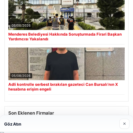
05/08/2026
Menderes Belediyesi Hakkında Soruşturmada Firari Başkan
Yardımcısı Yakalandı
05/08/2026
Adli kontrolle serbest bırakılan gazeteci Can Bursalı’nın X
hesabına erişim engeli
Son Eklenen Firmalar
×
Göz Atın
Hastaş Beton