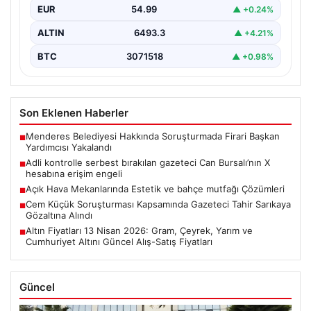
EUR
54.99
▲ +0.24%
ALTIN
6493.3
▲ +4.21%
BTC
3071518
▲ +0.98%
Son Eklenen Haberler
Menderes Belediyesi Hakkında Soruşturmada Firari Başkan
■
Yardımcısı Yakalandı
Adli kontrolle serbest bırakılan gazeteci Can Bursalı’nın X
■
hesabına erişim engeli
Açık Hava Mekanlarında Estetik ve bahçe mutfağı Çözümleri
■
Cem Küçük Soruşturması Kapsamında Gazeteci Tahir Sarıkaya
■
Gözaltına Alındı
Altın Fiyatları 13 Nisan 2026: Gram, Çeyrek, Yarım ve
■
Cumhuriyet Altını Güncel Alış-Satış Fiyatları
Güncel