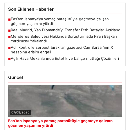
Son Eklenen Haberler
Fas’tan İspanya’ya yamaç paraşütüyle geçmeye çalışan
■
göçmen yaşamını yitirdi
Real Madrid, Yan Diomande’yi Transfer Etti: Detaylar Açıklandı
■
Menderes Belediyesi Hakkında Soruşturmada Firari Başkan
■
Yardımcısı Yakalandı
Adli kontrolle serbest bırakılan gazeteci Can Bursalı’nın X
■
hesabına erişim engeli
Açık Hava Mekanlarında Estetik ve bahçe mutfağı Çözümleri
■
Güncel
07/08/2026
Fas’tan İspanya’ya yamaç paraşütüyle geçmeye çalışan
göçmen yaşamını yitirdi