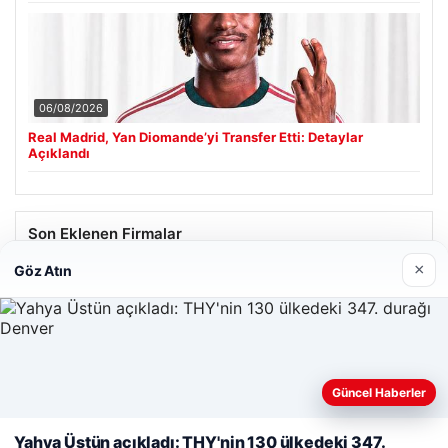
06/08/2026
Real Madrid, Yan Diomande’yi Transfer Etti: Detaylar
Açıklandı
Son Eklenen Firmalar
×
Göz Atın
Güncel Haberler
Web sitemizi nasıl kullandığınızı daha iyi anlayabilmek,
deneyiminizi kişiselleştirmek ve geliştirmek amacıyla çerezler
Yahya Üstün açıkladı: THY'nin 130 ülkedeki 347.