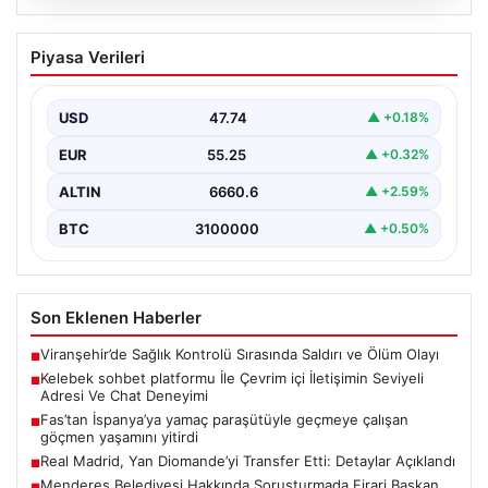
08.08.2026
Kelebek sohbet platformu İle Çevrim içi
Piyasa Verileri
İletişimin Seviyeli Adresi Ve Chat
Deneyimi
USD
47.74
▲ +0.18%
Dijital ortamında insanların güvenli bir tarzda bağlantı
oluşturması kritik bir hassasiyet ifade etmektedir.
EUR
55.25
▲ +0.32%
Halen…
ALTIN
6660.6
▲ +2.59%
BTC
3100000
▲ +0.50%
Son Eklenen Haberler
Viranşehir’de Sağlık Kontrolü Sırasında Saldırı ve Ölüm Olayı
■
Kelebek sohbet platformu İle Çevrim içi İletişimin Seviyeli
■
Adresi Ve Chat Deneyimi
Fas’tan İspanya’ya yamaç paraşütüyle geçmeye çalışan
■
göçmen yaşamını yitirdi
Real Madrid, Yan Diomande’yi Transfer Etti: Detaylar Açıklandı
■
Menderes Belediyesi Hakkında Soruşturmada Firari Başkan
■