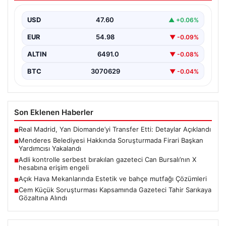
Yakalandı
USD
47.60
▲ +0.06%
İzmir’de Menderes Belediyesi’ne yönelik
gerçekleştirilen kapsamlı soruşturma kapsamında firari
EUR
54.98
▼ -0.09%
olarak aranan Belediye Başkan Yardımcısı…
ALTIN
6491.0
▼ -0.08%
BTC
3070629
▼ -0.04%
Son Eklenen Haberler
Real Madrid, Yan Diomande’yi Transfer Etti: Detaylar Açıklandı
■
Menderes Belediyesi Hakkında Soruşturmada Firari Başkan
■
Yardımcısı Yakalandı
Adli kontrolle serbest bırakılan gazeteci Can Bursalı’nın X
■
hesabına erişim engeli
Açık Hava Mekanlarında Estetik ve bahçe mutfağı Çözümleri
■
Cem Küçük Soruşturması Kapsamında Gazeteci Tahir Sarıkaya
■
Gözaltına Alındı