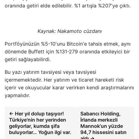
oranında getiri elde edilebilir. %1 artışla %207'ye çıktı.
Kaynak:
Nakamoto cüzdanı
Portföyünüzün %5-10'unu Bitcoin'e tahsis etmek, aynı
dönemde Buffett için %131-279 oranında etkileyici bir
getiri sağlayabilirdi.
Bu yazı yatırım tavsiyesi veya tavsiyesi
içermemektedir. Her yatırım ve ticaret hareketi risk
içerir ve okuyucular karar verirken kendi araştırmalarını
yapmalıdır.
← Her yıl dolup taşıyor!
Sabancı Holding,
Türkiye'nin her yerinden
İrlanda merkezli
geliyorlar, kumda şifa
Mannok'un yüzde
buluyorlar… Yoğun ilgi var.
94,7 hissesini satın
aldı →