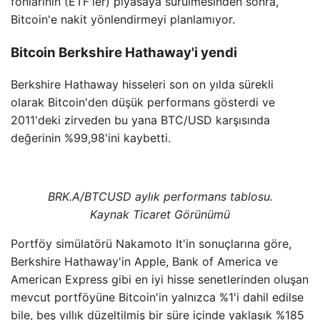
fonlarının (ETF'ler) piyasaya sürülmesinden sonra,
Bitcoin'e nakit yönlendirmeyi planlamıyor.
Bitcoin Berkshire Hathaway'i yendi
Berkshire Hathaway hisseleri son on yılda sürekli
olarak Bitcoin'den düşük performans gösterdi ve
2011'deki zirveden bu yana BTC/USD karşısında
değerinin %99,98'ini kaybetti.
BRK.A/BTCUSD aylık performans tablosu.
Kaynak Ticaret Görünümü
Portföy simülatörü Nakamoto It'in sonuçlarına göre,
Berkshire Hathaway'in Apple, Bank of America ve
American Express gibi en iyi hisse senetlerinden oluşan
mevcut portföyüne Bitcoin'in yalnızca %1'i dahil edilse
bile, beş yıllık düzeltilmiş bir süre içinde yaklaşık %185