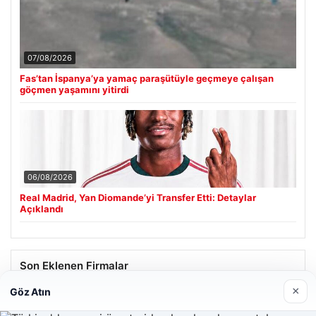
07/08/2026
Fas’tan İspanya’ya yamaç paraşütüyle geçmeye çalışan
göçmen yaşamını yitirdi
06/08/2026
Real Madrid, Yan Diomande’yi Transfer Etti: Detaylar
Açıklandı
Son Eklenen Firmalar
×
Göz Atın
Hastaş Beton
26/05/2026