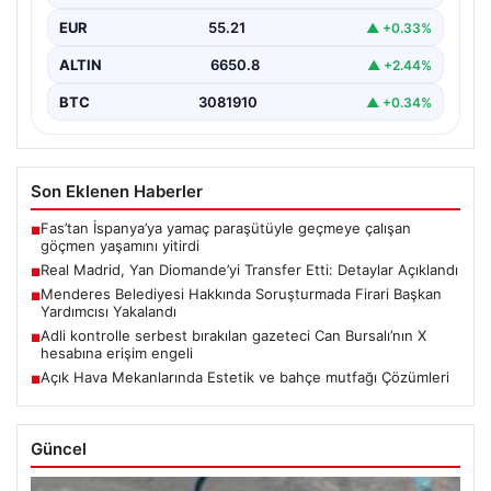
EUR
55.21
▲ +0.33%
ALTIN
6650.8
▲ +2.44%
BTC
3081910
▲ +0.34%
Son Eklenen Haberler
Fas’tan İspanya’ya yamaç paraşütüyle geçmeye çalışan
■
göçmen yaşamını yitirdi
Real Madrid, Yan Diomande’yi Transfer Etti: Detaylar Açıklandı
■
Menderes Belediyesi Hakkında Soruşturmada Firari Başkan
■
Yardımcısı Yakalandı
Adli kontrolle serbest bırakılan gazeteci Can Bursalı’nın X
■
hesabına erişim engeli
Açık Hava Mekanlarında Estetik ve bahçe mutfağı Çözümleri
■
Güncel