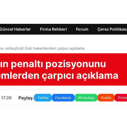
Güncel Haberler
Firma Rehberi
Forum
Çerez Politikas
nu netleştirdi! Eski hakemlerden çarpıcı açıklama
’ın penaltı pozisyonunu
kemlerden çarpıcı açıklama
Paylaş:
 17:26
Twitter
Facebook
WhatsApp
Reddit
Pinte