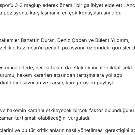
spor’u 3-2 mağlup ederek önemli bir galibiyet elde etti. Anc
ı pozisyonu, karşılaşmanın en çok konuşulan anı oldu.
hakemler Bahattin Duran, Deniz Çoban ve Bülent Yıldırım,
Özellikle Kazımcan’ın penaltı pozisyonu üzerindeki görüşler 
mücadelede, her iki takım da etkili oyunu ile dikkat çekti.
rumu, hakem kararları açısından tartışmalara yol açtı.
rildiğini savunan ve karşı çıkan görüşleri paylaştı.
ve hakemin kararını etkileyecek birçok faktör bulunduğunu
zaman tartışmalı olabileceğini vurguladı.
erini ve bu tür kritik anların nasıl yönetilmesi gerektiğini aç