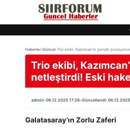
Haberler
›
Güncel
›
Trio ekibi, Kazımcan’ın penaltı pozisyonu
Trio ekibi, Kazımcan
netleştirdi! Eski ha
admin
•
06.12.2025 17:26
•
Güncellendi: 06.12.2025
Galatasaray’ın Zorlu Zaferi