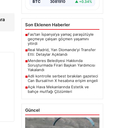
BTC
3081910
▲ +0.34%
ara
Son Eklenen Haberler
Fas’tan İspanya’ya yamaç paraşütüyle
■
geçmeye çalışan göçmen yaşamını
yitirdi
Real Madrid, Yan Diomande’yi Transfer
■
Etti: Detaylar Açıklandı
Menderes Belediyesi Hakkında
■
Soruşturmada Firari Başkan Yardımcısı
Yakalandı
Adli kontrolle serbest bırakılan gazeteci
■
Can Bursalı’nın X hesabına erişim engeli
Açık Hava Mekanlarında Estetik ve
■
bahçe mutfağı Çözümleri
Güncel