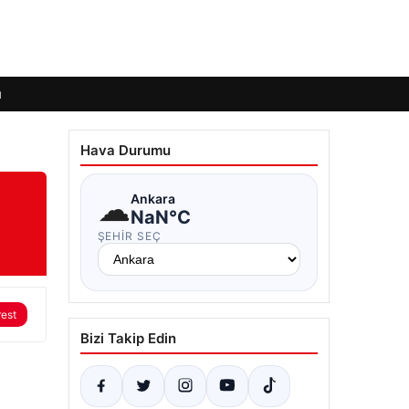
ı
Hava Durumu
☁
Ankara
NaN°C
ŞEHIR SEÇ
rest
Bizi Takip Edin