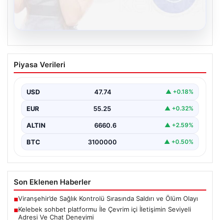
08.08.2026
Kelebek sohbet platformu İle Çevrim içi
Piyasa Verileri
İletişimin Seviyeli Adresi Ve Chat
Deneyimi
USD
47.74
▲ +0.18%
Dijital ortamında insanların güvenli bir tarzda bağlantı
oluşturması kritik bir hassasiyet ifade etmektedir.
EUR
55.25
▲ +0.32%
Halen…
ALTIN
6660.6
▲ +2.59%
BTC
3100000
▲ +0.50%
Son Eklenen Haberler
Viranşehir’de Sağlık Kontrolü Sırasında Saldırı ve Ölüm Olayı
■
Kelebek sohbet platformu İle Çevrim içi İletişimin Seviyeli
■
Adresi Ve Chat Deneyimi