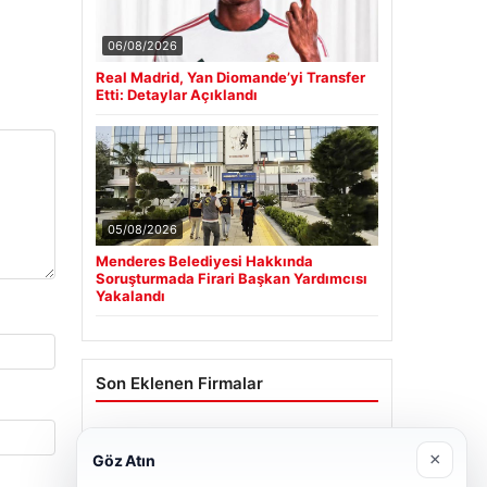
06/08/2026
Real Madrid, Yan Diomande’yi Transfer
Etti: Detaylar Açıklandı
05/08/2026
Menderes Belediyesi Hakkında
Soruşturmada Firari Başkan Yardımcısı
Yakalandı
Son Eklenen Firmalar
Cengiz Sigorta
×
Göz Atın
23/06/2026