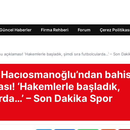
Güncel Haberler
Firma Rehberi
Forum
Çerez Politikas
açıklaması! ‘Hakemlerle başladık, şimdi sıra futbolcularda…’ – Son Daki
m Hacıosmanoğlu’ndan bahi
sı! ‘Hakemlerle başladık,
arda…’ – Son Dakika Spor