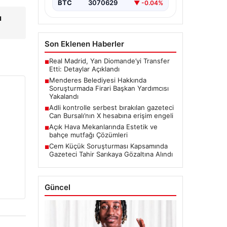
BTC
3070629
▼ -0.04%
ı
Son Eklenen Haberler
Real Madrid, Yan Diomande’yi Transfer
■
Etti: Detaylar Açıklandı
Menderes Belediyesi Hakkında
■
Soruşturmada Firari Başkan Yardımcısı
Yakalandı
Adli kontrolle serbest bırakılan gazeteci
■
Can Bursalı’nın X hesabına erişim engeli
Açık Hava Mekanlarında Estetik ve
■
bahçe mutfağı Çözümleri
Cem Küçük Soruşturması Kapsamında
■
Gazeteci Tahir Sarıkaya Gözaltına Alındı
Güncel