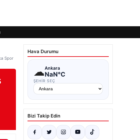
ı
Hava Durumu
ka Spor
☁
Ankara
NaN°C
s
ŞEHIR SEÇ
Bizi Takip Edin