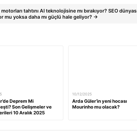
motorları tahtını AI teknolojisine mı bırakıyor? SEO dünyas
yor mu yoksa daha mı güçlü hale geliyor? →
5
10/12/2025
ir’de Deprem Mi
Arda Güler’in yeni hocası
eşti? Son Gelişmeler ve
Mourinho mu olacak?
rileri 10 Aralık 2025