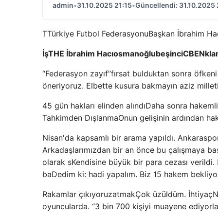
admin
•
31.10.2025 21:15
•
Güncellendi: 31.10.2025 
T
Türkiye Futbol Federasyonu
Başkan İbrahim H
İş
THE
İbrahim Hacıosmanoğlu
beşinci
C
BEN
kla
“Federasyon zayıf”
fırsat bulduktan sonra
öfkeni
öneriyoruz. Elbette kusura bakmayın aziz milletim
45 gün hakları elinden alındı
Daha sonra hakemli
Tahkimden Dışlanma
Onun gelişinin ardından ha
Nisan
'da kapsamlı bir arama yapıldı. Ankaraspor
Arkadaşlarımızdan bir an önce bu çalışmaya başla
olarak s
Kendisine büyük bir para cezası verildi
ba
Dedim ki: hadi yapalım. Biz 15 hakem bekli
Rakamlar çıkıyor
uzatmak
Çok üzüldüm. İhtiyaç
N
oyuncularda. “3 bin 700 kişiyi muayene ediyorla