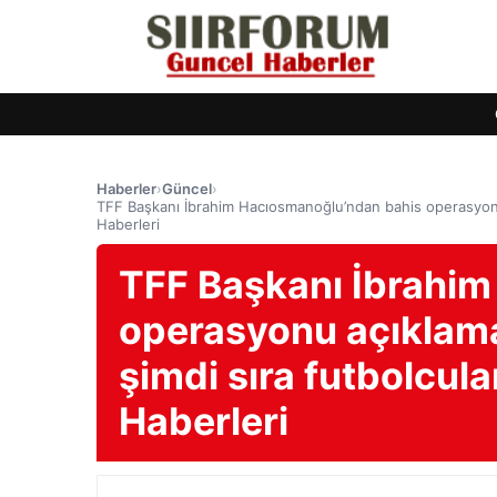
Haberler
›
Güncel
›
TFF Başkanı İbrahim Hacıosmanoğlu’ndan bahis operasyonu 
Haberleri
TFF Başkanı İbrahi
operasyonu açıklama
şimdi sıra futbolcul
Haberleri