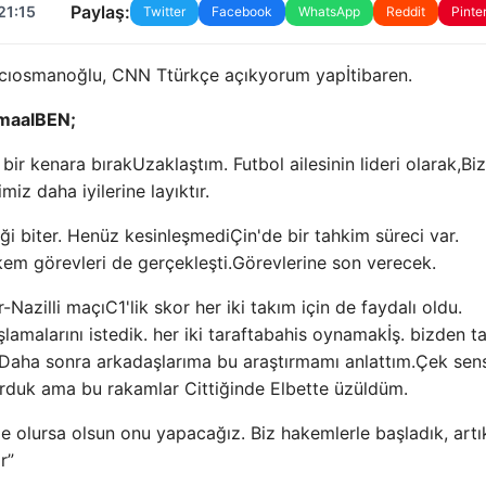
Paylaş:
21:15
Twitter
Facebook
WhatsApp
Reddit
Pinte
acıosmanoğlu, CNN T
türkçe açık
yorum yap
İtibaren.
maal
BEN
;
 bir kenara bırak
Uzaklaştım. Futbol ailesinin lideri olarak,
Biz
iz daha iyilerine layıktır.
ği biter. Henüz kesinleşmedi
Çin'de bir tahkim süreci var.
kem görevleri de gerçekleşti.
Görevlerine son verecek.
-Nazilli maçı
C
1'lik skor her iki takım için de faydalı oldu.
malarını istedik. her iki tarafta
bahis oynamak
İş. bizden
t
. Daha sonra arkadaşlarıma bu araştırmamı anlattım.
Çek sen
yorduk ama bu rakamlar
C
ittiğinde
Elbette üzüldüm.
e olursa olsun onu yapacağız. Biz hakemlerle başladık, artık
r”