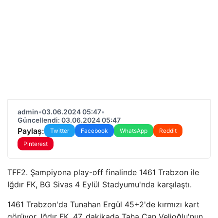
admin
•
03.06.2024 05:47
•
Güncellendi: 03.06.2024 05:47
Paylaş:
Twitter
Facebook
WhatsApp
Reddit
Pinterest
TFF2. Şampiyona play-off finalinde 1461 Trabzon ile
Iğdır FK, BG Sivas 4 Eylül Stadyumu'nda karşılaştı.
1461 Trabzon'da Tunahan Ergül 45+2'de kırmızı kart
görüyor. Iğdır FK, 47. dakikada Taha Can Velioğlu'nun