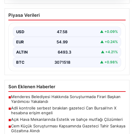
05.08.2026
Adli kontrolle serbest bırakılan gazeteci
Piyasa Verileri
Can Bursalı’nın X hesabına erişim engeli
{“title”: “Gazeteci Can Bursalı’nın X Hesabına Erişim
Engeli Kaldırıldıktan Sonra Yeniden Kısıtlama”,
USD
47.58
▲ +0.09%
“content”: “…
EUR
54.99
▲ +0.24%
ALTIN
6493.3
▲ +4.21%
BTC
3071518
▲ +0.98%
Son Eklenen Haberler
Menderes Belediyesi Hakkında Soruşturmada Firari Başkan
■
Yardımcısı Yakalandı
Adli kontrolle serbest bırakılan gazeteci Can Bursalı’nın X
■
hesabına erişim engeli
Açık Hava Mekanlarında Estetik ve bahçe mutfağı Çözümleri
■
Cem Küçük Soruşturması Kapsamında Gazeteci Tahir Sarıkaya
■
Gözaltına Alındı