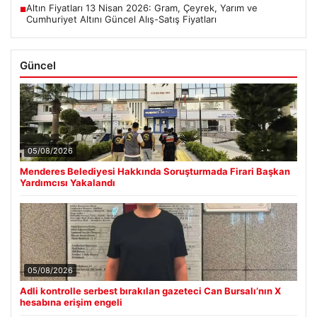
Altın Fiyatları 13 Nisan 2026: Gram, Çeyrek, Yarım ve
■
Cumhuriyet Altını Güncel Alış-Satış Fiyatları
Güncel
05/08/2026
Menderes Belediyesi Hakkında Soruşturmada Firari Başkan
Yardımcısı Yakalandı
05/08/2026
Adli kontrolle serbest bırakılan gazeteci Can Bursalı’nın X
hesabına erişim engeli