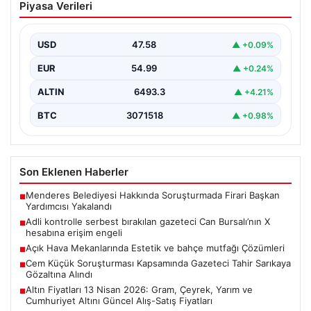
Piyasa Verileri
Can Bursalı’nın X hesabına erişim engeli
{“title”: “Gazeteci Can Bursalı’nın X Hesabına Erişim
Engeli Kaldırıldıktan Sonra Yeniden Kısıtlama”,
USD
47.58
▲ +0.09%
“content”: “…
EUR
54.99
▲ +0.24%
ALTIN
6493.3
▲ +4.21%
BTC
3071518
▲ +0.98%
Son Eklenen Haberler
Menderes Belediyesi Hakkında Soruşturmada Firari Başkan
■
Yardımcısı Yakalandı
Adli kontrolle serbest bırakılan gazeteci Can Bursalı’nın X
■
hesabına erişim engeli
Açık Hava Mekanlarında Estetik ve bahçe mutfağı Çözümleri
■
Cem Küçük Soruşturması Kapsamında Gazeteci Tahir Sarıkaya
■
Gözaltına Alındı
Altın Fiyatları 13 Nisan 2026: Gram, Çeyrek, Yarım ve
■
Cumhuriyet Altını Güncel Alış-Satış Fiyatları