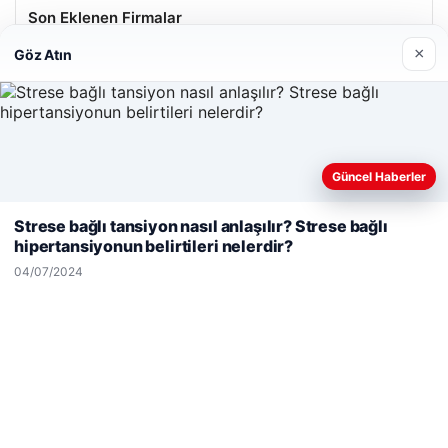
Son Eklenen Firmalar
×
Göz Atın
Hastaş Beton
26/05/2026
Güncel Haberler
Web sitemizi nasıl kullandığınızı daha iyi anlayabilmek,
deneyiminizi kişiselleştirmek ve geliştirmek amacıyla çerezler
Strese bağlı tansiyon nasıl anlaşılır? Strese bağlı
kullanıyoruz.
Çerez Politikamız
hipertansiyonun belirtileri nelerdir?
© 2026 Şiir Forum – Güncel Haberler
Reddet
Kabul Et
04/07/2024
Yeminli Tercüman
|
Malta Dil Okulu
|
lemagrup.com.tr
cio
erbahis
erbahis
lı Maç İzle