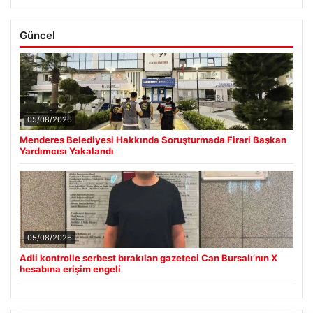
Güncel
05/08/2026
Menderes Belediyesi Hakkında Soruşturmada Firari Başkan
Yardımcısı Yakalandı
05/08/2026
Adli kontrolle serbest bırakılan gazeteci Can Bursalı’nın X
hesabına erişim engeli