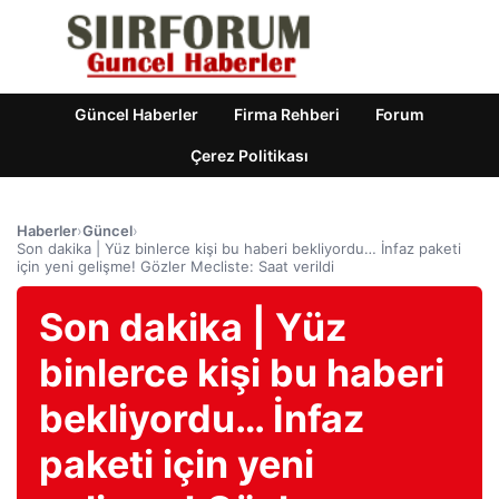
Güncel Haberler
Firma Rehberi
Forum
Çerez Politikası
Haberler
›
Güncel
›
Son dakika | Yüz binlerce kişi bu haberi bekliyordu… İnfaz paketi
için yeni gelişme! Gözler Mecliste: Saat verildi
Son dakika | Yüz
binlerce kişi bu haberi
bekliyordu… İnfaz
paketi için yeni