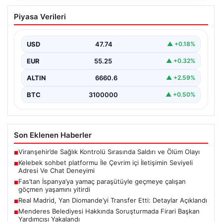
Kelebek sohbet platformu İle Çevrim içi
Piyasa Verileri
İletişimin Seviyeli Adresi Ve Chat
Deneyimi
USD
47.74
▲ +0.18%
Dijital ortamında insanların güvenli bir tarzda bağlantı
oluşturması kritik bir hassasiyet ifade etmektedir.
EUR
55.25
▲ +0.32%
Halen…
ALTIN
6660.6
▲ +2.59%
BTC
3100000
▲ +0.50%
Son Eklenen Haberler
Viranşehir’de Sağlık Kontrolü Sırasında Saldırı ve Ölüm Olayı
■
Kelebek sohbet platformu İle Çevrim içi İletişimin Seviyeli
■
Adresi Ve Chat Deneyimi
Fas’tan İspanya’ya yamaç paraşütüyle geçmeye çalışan
■
göçmen yaşamını yitirdi
Real Madrid, Yan Diomande’yi Transfer Etti: Detaylar Açıklandı
■
Menderes Belediyesi Hakkında Soruşturmada Firari Başkan
■
Yardımcısı Yakalandı