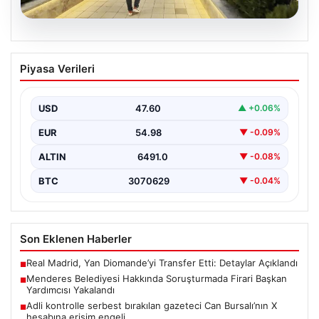
05.08.2026
Menderes Belediyesi Hakkında
Piyasa Verileri
Soruşturmada Firari Başkan Yardımcısı
Yakalandı
USD
47.60
▲ +0.06%
İzmir’de Menderes Belediyesi’ne yönelik
gerçekleştirilen kapsamlı soruşturma kapsamında firari
EUR
54.98
▼ -0.09%
olarak aranan Belediye Başkan Yardımcısı…
ALTIN
6491.0
▼ -0.08%
BTC
3070629
▼ -0.04%
Son Eklenen Haberler
Real Madrid, Yan Diomande’yi Transfer Etti: Detaylar Açıklandı
■
Menderes Belediyesi Hakkında Soruşturmada Firari Başkan
■
Yardımcısı Yakalandı
Adli kontrolle serbest bırakılan gazeteci Can Bursalı’nın X
■
hesabına erişim engeli