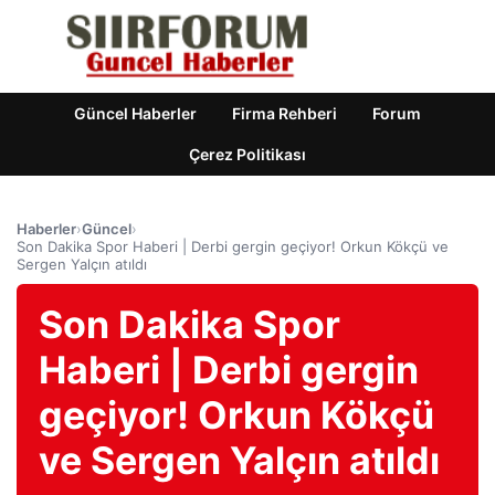
Güncel Haberler
Firma Rehberi
Forum
Çerez Politikası
Haberler
›
Güncel
›
Son Dakika Spor Haberi | Derbi gergin geçiyor! Orkun Kökçü ve
Sergen Yalçın atıldı
Son Dakika Spor
Haberi | Derbi gergin
geçiyor! Orkun Kökçü
ve Sergen Yalçın atıldı