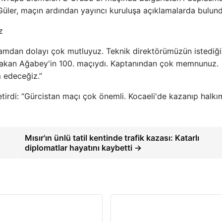
 Güler, maçın ardından yayıncı kuruluşa açıklamalarda bulun
kşamdan dolayı çok mutluyuz. Teknik direktörümüzün istediğ
akan Ağabey'in 100. maçıydı. Kaptanından çok memnunuz.
 edeceğiz.”
etirdi: “Gürcistan maçı çok önemli. Kocaeli'de kazanıp halkı
Mısır'ın ünlü tatil kentinde trafik kazası: Katarlı
diplomatlar hayatını kaybetti →