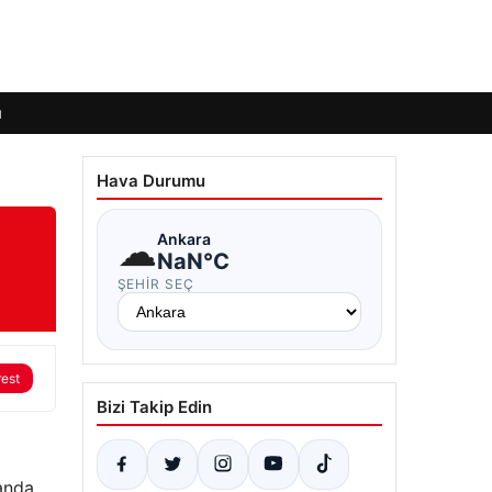
ı
Hava Durumu
m
☁
Ankara
NaN°C
ŞEHIR SEÇ
rest
Bizi Takip Edin
anda