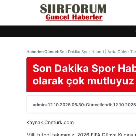
Haberler
›
Güncel
›
Son Dakika Spor Haberi | Arda Güler: Tü
Son Dakika Spor Hab
olarak çok mutluyuz
admin
•
12.10.2025 06:30
•
Güncellendi: 12.10.2025
Kaynak:
Cnnturk.com
Milli futbol takımımız, 2026 FIFA Dünya Kupası