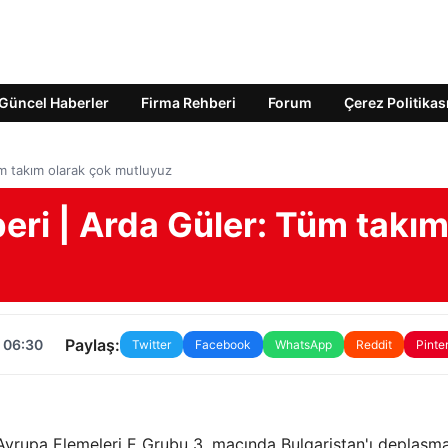
Güncel Haberler
Firma Rehberi
Forum
Çerez Politikas
m takım olarak çok mutluyuz
eri | Arda Güler: Tüm takı
Paylaş:
 06:30
Twitter
Facebook
WhatsApp
Reddit
Pinte
 Avrupa Elemeleri E Grubu 3. maçında Bulgaristan'ı deplasm