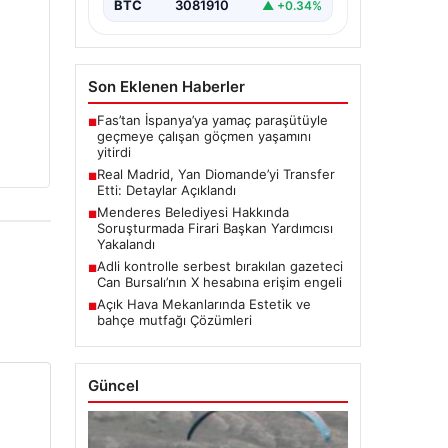
BTC
3081910
▲ +0.34%
Son Eklenen Haberler
Fas’tan İspanya’ya yamaç paraşütüyle
■
geçmeye çalışan göçmen yaşamını
yitirdi
Real Madrid, Yan Diomande’yi Transfer
■
Etti: Detaylar Açıklandı
Menderes Belediyesi Hakkında
■
Soruşturmada Firari Başkan Yardımcısı
Yakalandı
Adli kontrolle serbest bırakılan gazeteci
■
Can Bursalı’nın X hesabına erişim engeli
Açık Hava Mekanlarında Estetik ve
■
bahçe mutfağı Çözümleri
Güncel