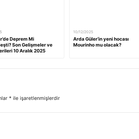
5
10/12/2025
ir’de Deprem Mi
Arda Güler’in yeni hocası
eşti? Son Gelişmeler ve
Mourinho mu olacak?
rileri 10 Aralık 2025
nlar
*
ile işaretlenmişlerdir