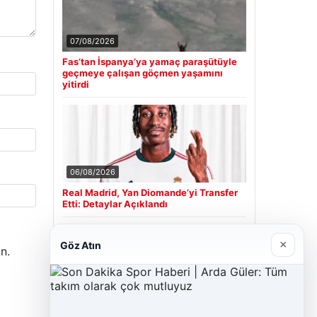
07/08/2026
Fas’tan İspanya’ya yamaç paraşütüyle
geçmeye çalışan göçmen yaşamını
yitirdi
06/08/2026
Real Madrid, Yan Diomande’yi Transfer
Etti: Detaylar Açıklandı
×
Göz Atın
n.
Son Eklenen Firmalar
Cengiz Sigorta
23/06/2026