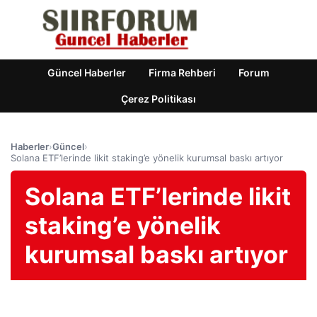
Güncel Haberler
Firma Rehberi
Forum
Çerez Politikası
Haberler
›
Güncel
›
Solana ETF’lerinde likit staking’e yönelik kurumsal baskı artıyor
Solana ETF’lerinde likit
staking’e yönelik
kurumsal baskı artıyor