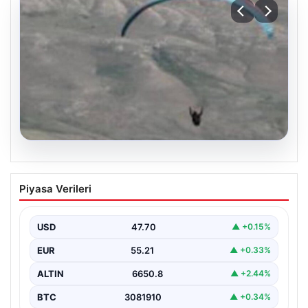
07.08.2026
Fas’tan İspanya’ya yamaç paraşütüyle
Piyasa Verileri
geçmeye çalışan göçmen yaşamını
yitirdi
USD
47.70
▲ +0.15%
EUR
55.21
▲ +0.33%
ALTIN
6650.8
▲ +2.44%
BTC
3081910
▲ +0.34%