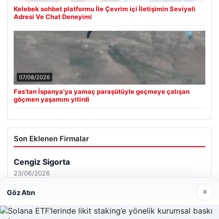
Kelebek sohbet platformu İle Çevrim içi İletişimin Seviyeli
Adresi Ve Chat Deneyimi
07/08/2026
Fas’tan İspanya’ya yamaç paraşütüyle geçmeye çalışan
göçmen yaşamını yitirdi
Son Eklenen Firmalar
×
Göz Atın