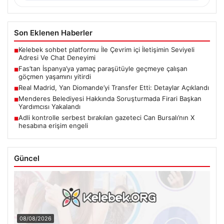
Son Eklenen Haberler
Kelebek sohbet platformu İle Çevrim içi İletişimin Seviyeli
■
Adresi Ve Chat Deneyimi
Fas’tan İspanya’ya yamaç paraşütüyle geçmeye çalışan
■
göçmen yaşamını yitirdi
Real Madrid, Yan Diomande’yi Transfer Etti: Detaylar Açıklandı
■
Menderes Belediyesi Hakkında Soruşturmada Firari Başkan
■
Yardımcısı Yakalandı
Adli kontrolle serbest bırakılan gazeteci Can Bursalı’nın X
■
hesabına erişim engeli
Güncel
08/08/2026