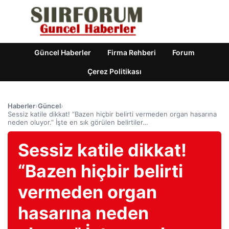
Güncel Haberler
Firma Rehberi
Forum
Çerez Politikası
Haberler
›
Güncel
›
Sessiz katile dikkat! “Bazen hiçbir belirti vermeden organ hasarına
neden oluyor.” İşte en sık görülen belirtiler…
Sessiz katile dikkat!
“Bazen hiçbir belirti
vermeden organ
hasarına neden