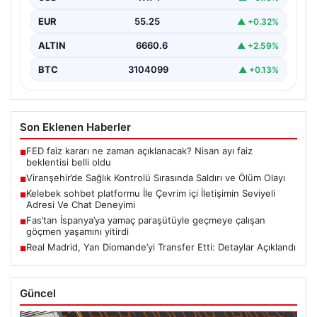
kontrolü…
EUR
55.25
▲ +0.32%
ALTIN
6660.6
▲ +2.59%
BTC
3104099
▲ +0.13%
Son Eklenen Haberler
FED faiz kararı ne zaman açıklanacak? Nisan ayı faiz
■
beklentisi belli oldu
Viranşehir’de Sağlık Kontrolü Sırasında Saldırı ve Ölüm Olayı
■
Kelebek sohbet platformu İle Çevrim içi İletişimin Seviyeli
■
Adresi Ve Chat Deneyimi
Fas’tan İspanya’ya yamaç paraşütüyle geçmeye çalışan
■
göçmen yaşamını yitirdi
Real Madrid, Yan Diomande’yi Transfer Etti: Detaylar Açıklandı
■
Güncel