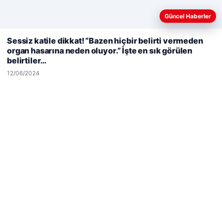
Güncel Haberler
Web sitemizi nasıl kullandığınızı daha iyi anlayabilmek,
Sessiz katile dikkat! “Bazen hiçbir belirti vermeden
deneyiminizi kişiselleştirmek ve geliştirmek amacıyla çerezler
organ hasarına neden oluyor.” İşte en sık görülen
kullanıyoruz.
Çerez Politikamız
belirtiler…
Reddet
Kabul Et
© 2026 Şiir Forum – Güncel Haberler
12/06/2024
Yeminli Tercüman
|
Malta Dil Okulu
|
lemagrup.com.tr
tep escort
tep escort
tep escort
tep escort
tep escort
cio
perbahis
perbahis
nlı Maç İzle