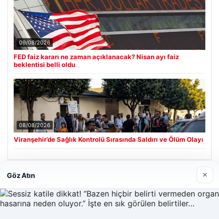
09/08/2026
FED faiz kararı ne zaman açıklanacak? Nisan ayı faiz
beklentisi belli oldu
08/08/2026
Viranşehir’de Sağlık Kontrolü Sırasında Saldırı ve Ölüm Olayı
×
Göz Atın
Son Eklenen Firmalar
Hastaş Beton
26/05/2026