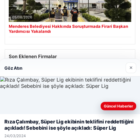
05/08/2026
Menderes Belediyesi Hakkında Soruşturmada Firari Başkan
Yardımcısı Yakalandı
Son Eklenen Firmalar
×
Göz Atın
Güncel Haberler
Web sitemizi nasıl kullandığınızı daha iyi anlayabilmek,
deneyiminizi kişiselleştirmek ve geliştirmek amacıyla çerezler
Rıza Çalımbay, Süper Lig ekibinin teklifini reddettiğini
kullanıyoruz.
Çerez Politikamız
açıkladı! Sebebini ise şöyle açıkladı: Süper Lig
Reddet
Kabul Et
24/03/2024