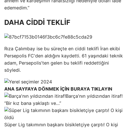
annem ve kardeşimin rahatsızlığı nedeniyle doları iade
edemedim.”
DAHA CİDDİ TEKLİF
Rıza Çalımbay ise bu süreçte en ciddi teklifi İran ekibi
Persepolis FC'den aldığını kaydetti. 61 yaşındaki teknik
adam, Persepolis'ten gelen bu teklifi reddettiğini
söyledi.
ANA SAYFAYA DÖNMEK İÇİN BURAYA TIKLAYIN
Barça'nın yıldızından itiraf!
“Bir kız bana yaklaştı ve…”
Süper Lig takımının başkanı bisikletçiye çarptı! O kişi