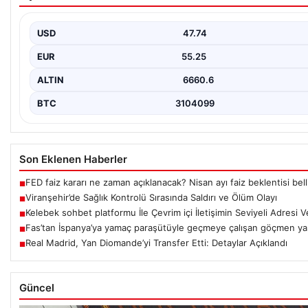
Olayı
Şanlıurfa’nın Viranşehir ilçesinde yaşanan üzücü olayda, cinsel i
iddialarıyla gözaltına alınan ve sağlık kontrolü…
USD
47.74
EUR
55.25
ALTIN
6660.6
BTC
3104099
Son Eklenen Haberler
FED faiz kararı ne zaman açıklanacak? Nisan ayı faiz beklentisi bell
■
Viranşehir’de Sağlık Kontrolü Sırasında Saldırı ve Ölüm Olayı
■
Kelebek sohbet platformu İle Çevrim içi İletişimin Seviyeli Adresi
■
Fas’tan İspanya’ya yamaç paraşütüyle geçmeye çalışan göçmen yaşa
■
Real Madrid, Yan Diomande’yi Transfer Etti: Detaylar Açıklandı
■
Güncel