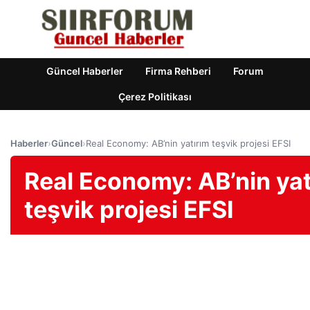
Güncel Haberler
Firma Rehberi
Forum
Çerez Politikası
Haberler
›
Güncel
›
Real Economy: AB’nin yatırım teşvik projesi EFSI
Real Economy: AB’nin yat
teşvik projesi EFSI