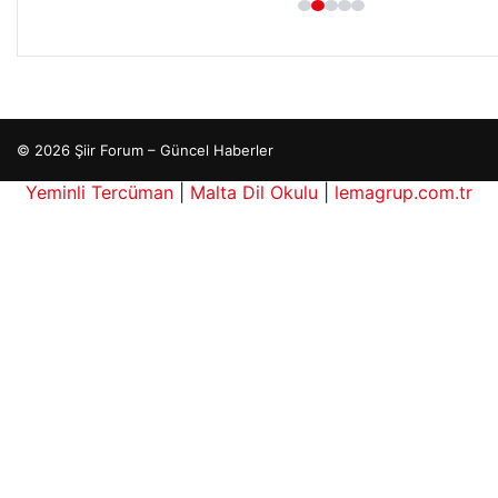
© 2026 Şiir Forum – Güncel Haberler
Yeminli Tercüman
|
Malta Dil Okulu
|
lemagrup.com.tr
cort
cort
cort
cort
cort
is
is
ç İzle
cio