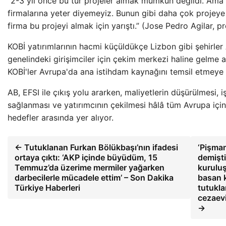
“2-3 yıl önce bu tür projeler almak mümkün değildi. Ama 
firmalarına yeter diyemeyiz. Bunun gibi daha çok projeye 
firma bu projeyi almak için yarıştı.” (Jose Pedro Agilar, pr
KOBİ yatırımlarının hacmi küçüldükçe Lizbon gibi şehirler
genelindeki girişimciler için çekim merkezi haline gelme a
KOBİ'ler Avrupa'da ana istihdam kaynağını temsil etmeye
AB, EFSI ile çıkış yolu ararken, maliyetlerin düşürülmesi, i
sağlanması ve yatırımcının çekilmesi hâlâ tüm Avrupa için 
hedefler arasında yer alıyor.
← Tutuklanan Furkan Bölükbaşı’nın ifadesi
‘Pişman
ortaya çıktı: ‘AKP içinde büyüdüm, 15
demişti
Temmuz’da üzerime mermiler yağarken
kuruluş
darbecilerle mücadele ettim’ – Son Dakika
basan k
Türkiye Haberleri
tutukl
cezaevi
→