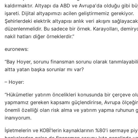
kaldırmaktır. Altyapı da ABD ve Avrupa'da olduğu gibi bü
işareti. Dijital altyapımızı acilen geliştirmemiz gerekiyor.
Şehirlerdeki elektrik altyapısı anlık veri akışını sağlayaca
düzenlenmelidir. Bu sadece bir örnek. Karayolları, demiryol
nakil hatları diğer örneklerdir.”
euronews:
“Bay Hoyer, sorunu finansman sorunu olarak tanımlayabili
altta yatan başka sorunlar mı var?
– Hoyer:
“Hükümetler yatırım öncelikleri konusunda bir çerçeve ol
yapmamız gereken kapsamı güçlendirirse, Avrupa ölçeğin
önemli özelliği olan risk alma ve yatırım yapma ruhunun 
inanıyorum.
İşletmelerin ve KOBİ'lerin kaynaklarının %80'i sermaye pi