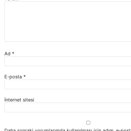
Ad
*
E-posta
*
İnternet sitesi
Daha sonraki yorumlarımda kullanılması için adım, e-post