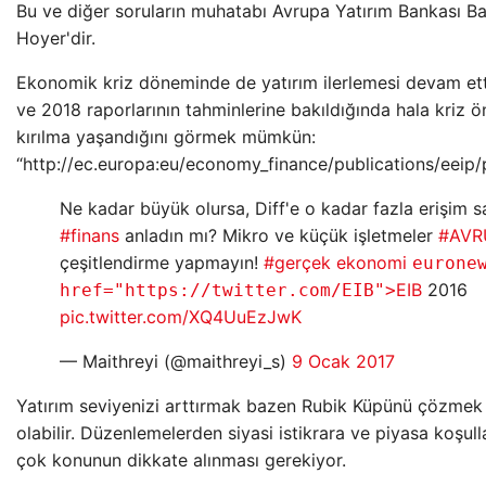
Bu ve diğer soruların muhatabı Avrupa Yatırım Bankası B
Hoyer'dir.
Ekonomik kriz döneminde de yatırım ilerlemesi devam et
ve 2018 raporlarının tahminlerine bakıldığında hala kriz ö
kırılma yaşandığını görmek mümkün:
“http://ec.europa:eu/economy_finance/publications/eeip/
Ne kadar büyük olursa, Diff'e o kadar fazla erişim s
#finans
anladın mı? Mikro ve küçük işletmeler
#AVRU
çeşitlendirme yapmayın!
#gerçek ekonomi
eurone
EIB
2016
href="https://twitter.com/EIB">
pic.twitter.com/XQ4UuEzJwK
— Maithreyi (@maithreyi_s)
9 Ocak 2017
Yatırım seviyenizi arttırmak bazen Rubik Küpünü çözmek
olabilir. Düzenlemelerden siyasi istikrara ve piyasa koşul
çok konunun dikkate alınması gerekiyor.