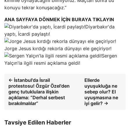
kiminle oynayacağını bilmiyoruz. Maçtan sonra bu
konuyu tekrar konuşacağız.”
ANA SAYFAYA DÖNMEK İÇİN BURAYA TIKLAYIN
Diyarbakır'da
yaptı, İcardi paylaştı!
Jorge Jesus kırdığı rekorla dünyayı ele geçiriyor!
Sergen
Yalçın'la ilgili resmi açıklama geldi!
← İstanbul'da İsrail
Ellerde
protestosu! Özgür Özel'den
uyuşukluğa ne
genç tutuklulara ilişkin
sebep olur? El
açıklama: “Derhal serbest
uyuşmasına ne
bırakılmalılar”
iyi gelir? →
Tavsiye Edilen Haberler