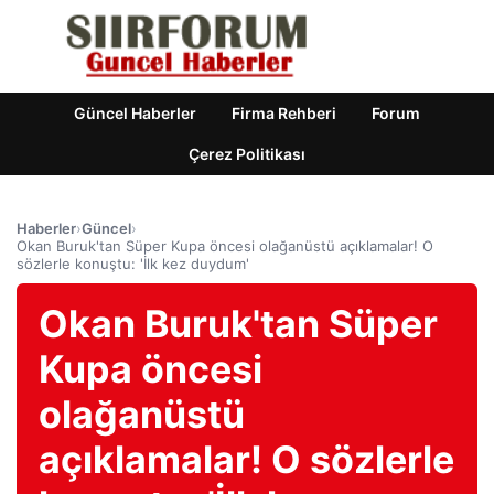
Güncel Haberler
Firma Rehberi
Forum
Çerez Politikası
Haberler
›
Güncel
›
Okan Buruk'tan Süper Kupa öncesi olağanüstü açıklamalar! O
sözlerle konuştu: 'İlk kez duydum'
Okan Buruk'tan Süper
Kupa öncesi
olağanüstü
açıklamalar! O sözlerle