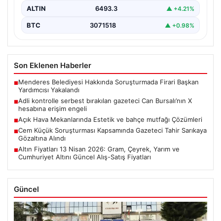
ALTIN
6493.3
▲ +4.21%
BTC
3071518
▲ +0.98%
Son Eklenen Haberler
Menderes Belediyesi Hakkında Soruşturmada Firari Başkan
■
Yardımcısı Yakalandı
Adli kontrolle serbest bırakılan gazeteci Can Bursalı’nın X
■
hesabına erişim engeli
Açık Hava Mekanlarında Estetik ve bahçe mutfağı Çözümleri
■
Cem Küçük Soruşturması Kapsamında Gazeteci Tahir Sarıkaya
■
Gözaltına Alındı
Altın Fiyatları 13 Nisan 2026: Gram, Çeyrek, Yarım ve
■
Cumhuriyet Altını Güncel Alış-Satış Fiyatları
Güncel