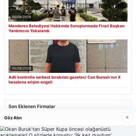
05/08/2026
Menderes Belediyesi Hakkında Soruşturmada Firari Başkan
Yardımcısı Yakalandı
05/08/2026
Adli kontrolle serbest bırakılan gazeteci Can Bursalı’nın X
hesabına erişim engeli
Son Eklenen Firmalar
×
Göz Atın
Hastaş Beton
26/05/2026