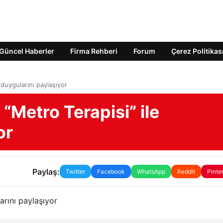
Güncel Haberler
Firma Rehberi
Forum
Çerez Politikas
 duygularını paylaşıyor
“Metro Terapisi” ile
or
Paylaş:
Twitter
Facebook
WhatsApp
Reddit
Pinte
arını paylaşıyor