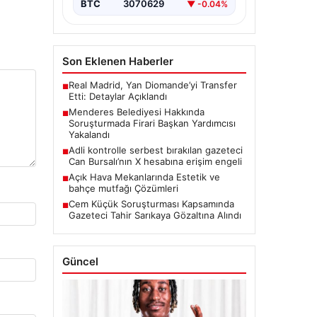
BTC
3070629
▼ -0.04%
Son Eklenen Haberler
Real Madrid, Yan Diomande’yi Transfer
■
Etti: Detaylar Açıklandı
Menderes Belediyesi Hakkında
■
Soruşturmada Firari Başkan Yardımcısı
Yakalandı
Adli kontrolle serbest bırakılan gazeteci
■
Can Bursalı’nın X hesabına erişim engeli
Açık Hava Mekanlarında Estetik ve
■
bahçe mutfağı Çözümleri
Cem Küçük Soruşturması Kapsamında
■
Gazeteci Tahir Sarıkaya Gözaltına Alındı
Güncel