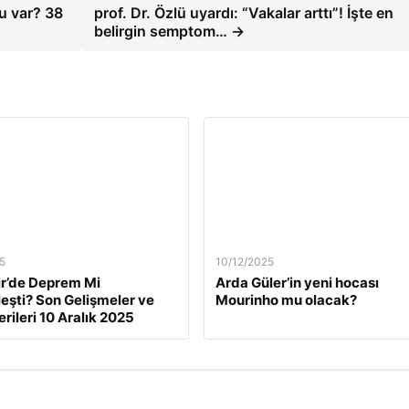
u var? 38
prof. Dr. Özlü uyardı: “Vakalar arttı”! İşte en
belirgin semptom… →
5
10/12/2025
ir’de Deprem Mi
Arda Güler’in yeni hocası
eşti? Son Gelişmeler ve
Mourinho mu olacak?
rileri 10 Aralık 2025