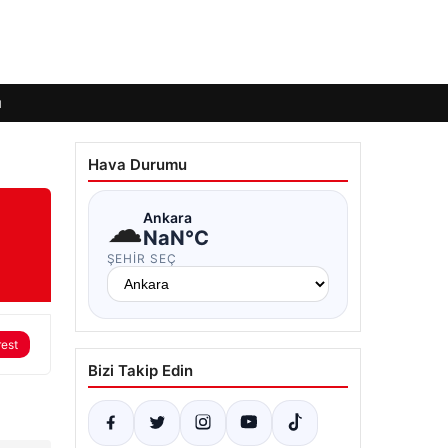
ı
Hava Durumu
☁
Ankara
NaN°C
ŞEHIR SEÇ
rest
Bizi Takip Edin