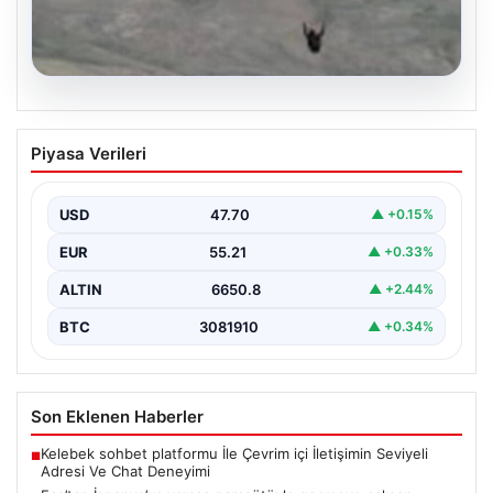
07.08.2026
Fas’tan İspanya’ya yamaç paraşütüyle
Piyasa Verileri
geçmeye çalışan göçmen yaşamını
yitirdi
USD
47.70
▲ +0.15%
EUR
55.21
▲ +0.33%
ALTIN
6650.8
▲ +2.44%
BTC
3081910
▲ +0.34%
Son Eklenen Haberler
Kelebek sohbet platformu İle Çevrim içi İletişimin Seviyeli
■
Adresi Ve Chat Deneyimi