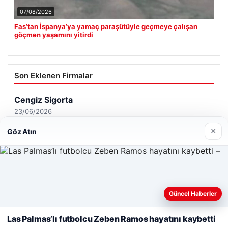
07/08/2026
Fas’tan İspanya’ya yamaç paraşütüyle geçmeye çalışan
göçmen yaşamını yitirdi
Son Eklenen Firmalar
×
Göz Atın
Güncel Haberler
Web sitemizi nasıl kullandığınızı daha iyi anlayabilmek,
deneyiminizi kişiselleştirmek ve geliştirmek amacıyla çerezler
Las Palmas’lı futbolcu Zeben Ramos hayatını kaybetti
kullanıyoruz.
Çerez Politikamız