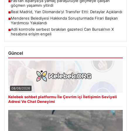
Fas’tan İspanya’ya yamaç paraşütüyle geçmeye çalışan
■
göçmen yaşamını yitirdi
Real Madrid, Yan Diomande’yi Transfer Etti: Detaylar Açıklandı
■
Menderes Belediyesi Hakkında Soruşturmada Firari Başkan
■
Yardımcısı Yakalandı
Adli kontrolle serbest bırakılan gazeteci Can Bursalı’nın X
■
hesabına erişim engeli
Güncel
08/08/2026
Kelebek sohbet platformu İle Çevrim içi İletişimin Seviyeli
Adresi Ve Chat Deneyimi