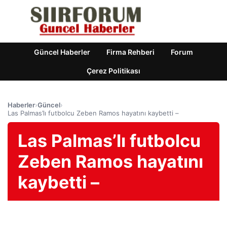
Güncel Haberler
Firma Rehberi
Forum
Çerez Politikası
Haberler
›
Güncel
›
Las Palmas’lı futbolcu Zeben Ramos hayatını kaybetti –
Las Palmas’lı futbolcu
Zeben Ramos hayatını
kaybetti –