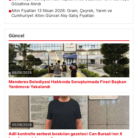
Gözaltına Alındı
Altın Fiyatları 13 Nisan 2026: Gram, Çeyrek, Yarım ve
■
Cumhuriyet Altını Güncel Alış-Satış Fiyatları
Güncel
05/08/2026
Menderes Belediyesi Hakkında Soruşturmada Firari Başkan
Yardımcısı Yakalandı
05/08/2026
Adli kontrolle serbest bırakılan gazeteci Can Bursalı’nın X