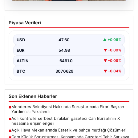
05.08.2026
Adli kontrolle serbest bırakılan gazeteci
Piyasa Verileri
Can Bursalı’nın X hesabına erişim engeli
{“title”: “Gazeteci Can Bursalı’nın X Hesabına Erişim
Engeli Kaldırıldıktan Sonra Yeniden Kısıtlama”,
USD
47.60
▲ +0.06%
“content”: “…
EUR
54.98
▼ -0.09%
ALTIN
6491.0
▼ -0.08%
BTC
3070629
▼ -0.04%
Son Eklenen Haberler
Menderes Belediyesi Hakkında Soruşturmada Firari Başkan
■
Yardımcısı Yakalandı
Adli kontrolle serbest bırakılan gazeteci Can Bursalı’nın X
■
hesabına erişim engeli
Açık Hava Mekanlarında Estetik ve bahçe mutfağı Çözümleri
■
Cem Küçük Soruşturması Kapsamında Gazeteci Tahir Sarıkaya
■