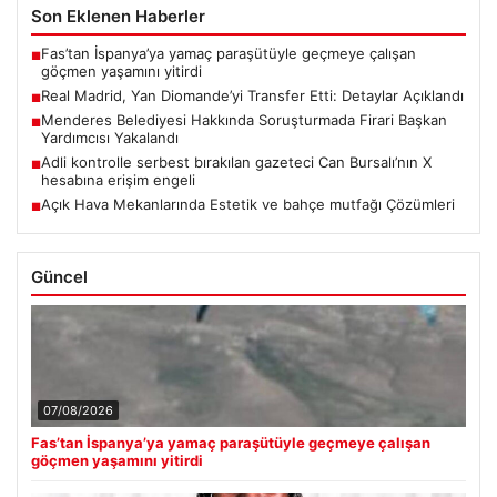
Son Eklenen Haberler
Fas’tan İspanya’ya yamaç paraşütüyle geçmeye çalışan
■
göçmen yaşamını yitirdi
Real Madrid, Yan Diomande’yi Transfer Etti: Detaylar Açıklandı
■
Menderes Belediyesi Hakkında Soruşturmada Firari Başkan
■
Yardımcısı Yakalandı
Adli kontrolle serbest bırakılan gazeteci Can Bursalı’nın X
■
hesabına erişim engeli
Açık Hava Mekanlarında Estetik ve bahçe mutfağı Çözümleri
■
Güncel
07/08/2026
Fas’tan İspanya’ya yamaç paraşütüyle geçmeye çalışan
göçmen yaşamını yitirdi