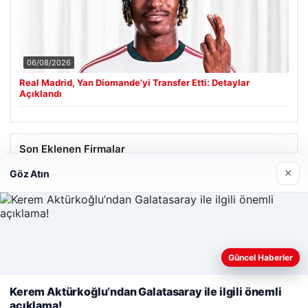
06/08/2026
Real Madrid, Yan Diomande’yi Transfer Etti: Detaylar
Açıklandı
Son Eklenen Firmalar
×
Göz Atın
Güncel Haberler
Web sitemizi nasıl kullandığınızı daha iyi anlayabilmek,
deneyiminizi kişiselleştirmek ve geliştirmek amacıyla çerezler
Kerem Aktürkoğlu’ndan Galatasaray ile ilgili önemli
kullanıyoruz.
Çerez Politikamız
açıklama!