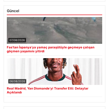
Güncel
07/08/2026
Fas’tan İspanya’ya yamaç paraşütüyle geçmeye çalışan
göçmen yaşamını yitirdi
06/08/2026
Real Madrid, Yan Diomande’yi Transfer Etti: Detaylar
Açıklandı