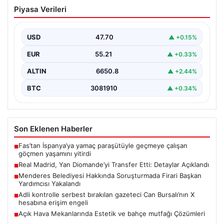
Real Madrid, Yan Diomande’yi Transfer
Piyasa Verileri
Etti: Detaylar Açıklandı
La Liga devi Real Madrid, son dakika transfer haberiyle
gündeme oturdu. Kulüp, Fildişi Sahilli…
USD
47.70
▲ +0.15%
EUR
55.21
▲ +0.33%
ALTIN
6650.8
▲ +2.44%
BTC
3081910
▲ +0.34%
Son Eklenen Haberler
Fas’tan İspanya’ya yamaç paraşütüyle geçmeye çalışan
■
göçmen yaşamını yitirdi
Real Madrid, Yan Diomande’yi Transfer Etti: Detaylar Açıklandı
■
Menderes Belediyesi Hakkında Soruşturmada Firari Başkan
■
Yardımcısı Yakalandı
Adli kontrolle serbest bırakılan gazeteci Can Bursalı’nın X
■
hesabına erişim engeli
Açık Hava Mekanlarında Estetik ve bahçe mutfağı Çözümleri
■