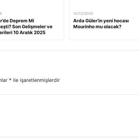
5
10/12/2025
ir’de Deprem Mi
Arda Güler’in yeni hocası
eşti? Son Gelişmeler ve
Mourinho mu olacak?
rileri 10 Aralık 2025
nlar
*
ile işaretlenmişlerdir