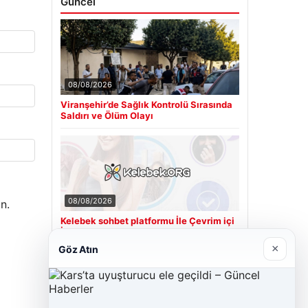
Güncel
08/08/2026
Viranşehir’de Sağlık Kontrolü Sırasında
Saldırı ve Ölüm Olayı
08/08/2026
n.
Kelebek sohbet platformu İle Çevrim içi
İletişimin Seviyeli Adresi Ve Chat
Deneyimi
×
Göz Atın
Son Eklenen Firmalar