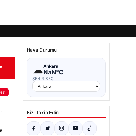
ı
Hava Durumu
r
☁
Ankara
NaN°C
ŞEHIR SEÇ
rest
,
Bizi Takip Edin
e