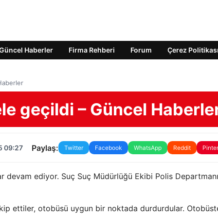
Güncel Haberler
Firma Rehberi
Forum
Çerez Politikas
Haberler
le geçildi – Güncel Haberle
Paylaş:
5 09:27
Twitter
Facebook
WhatsApp
Reddit
Pinte
lar devam ediyor. Suç Suç Müdürlüğü Ekibi Polis Departmanı
kip ettiler, otobüsü uygun bir noktada durdurdular. Otobüst