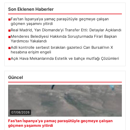
Son Eklenen Haberler
Fas’tan İspanya’ya yamaç paraşütüyle geçmeye çalışan
■
göçmen yaşamını yitirdi
Real Madrid, Yan Diomande’yi Transfer Etti: Detaylar Açıklandı
■
Menderes Belediyesi Hakkında Soruşturmada Firari Başkan
■
Yardımcısı Yakalandı
Adli kontrolle serbest bırakılan gazeteci Can Bursalı’nın X
■
hesabına erişim engeli
Açık Hava Mekanlarında Estetik ve bahçe mutfağı Çözümleri
■
Güncel
07/08/2026
Fas’tan İspanya’ya yamaç paraşütüyle geçmeye çalışan
göçmen yaşamını yitirdi