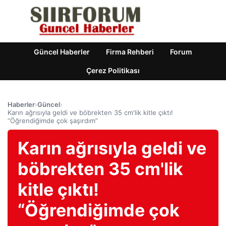
Güncel Haberler
Firma Rehberi
Forum
Çerez Politikası
Haberler
›
Güncel
›
Karın ağrısıyla geldi ve böbrekten 35 cm'lik kitle çıktı!
“Öğrendiğimde çok şaşırdım”
Karın ağrısıyla geldi ve
böbrekten 35 cm'lik
kitle çıktı!
“Öğrendiğimde çok