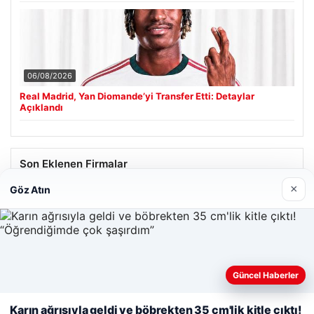
06/08/2026
Real Madrid, Yan Diomande’yi Transfer Etti: Detaylar
Açıklandı
Son Eklenen Firmalar
×
Göz Atın
Hastaş Beton
26/05/2026
Güncel Haberler
Web sitemizi nasıl kullandığınızı daha iyi anlayabilmek,
deneyiminizi kişiselleştirmek ve geliştirmek amacıyla çerezler
Karın ağrısıyla geldi ve böbrekten 35 cm'lik kitle çıktı!