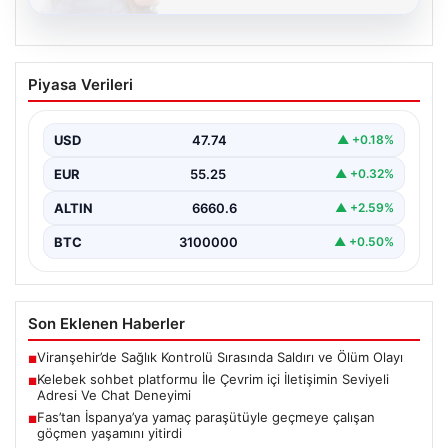
08.08.2026
Kelebek sohbet platformu İle Çevrim içi
Piyasa Verileri
İletişimin Seviyeli Adresi Ve Chat
Deneyimi
USD
47.74
▲ +0.18%
Dijital ortamında insanların güvenli bir tarzda bağlantı
oluşturması kritik bir hassasiyet ifade etmektedir.
EUR
55.25
▲ +0.32%
Halen…
ALTIN
6660.6
▲ +2.59%
BTC
3100000
▲ +0.50%
Son Eklenen Haberler
Viranşehir’de Sağlık Kontrolü Sırasında Saldırı ve Ölüm Olayı
■
Kelebek sohbet platformu İle Çevrim içi İletişimin Seviyeli
■
Adresi Ve Chat Deneyimi
Fas’tan İspanya’ya yamaç paraşütüyle geçmeye çalışan
■
göçmen yaşamını yitirdi