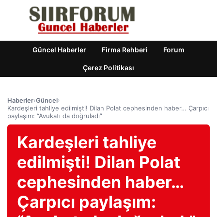
Güncel Haberler
Firma Rehberi
Forum
Çerez Politikası
Haberler
›
Güncel
›
Kardeşleri tahliye edilmişti! Dilan Polat cephesinden haber… Çarpıcı
paylaşım: “Avukatı da doğruladı”
Kardeşleri tahliye
edilmişti! Dilan Polat
cephesinden haber…
Çarpıcı paylaşım: