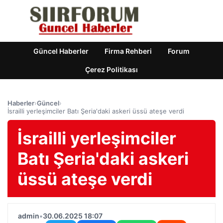
Güncel Haberler
Firma Rehberi
Forum
Çerez Politikası
Haberler
›
Güncel
›
İsrailli yerleşimciler Batı Şeria'daki askeri üssü ateşe verdi
İsrailli yerleşimciler
Batı Şeria'daki askeri
üssü ateşe verdi
admin
•
30.06.2025 18:07