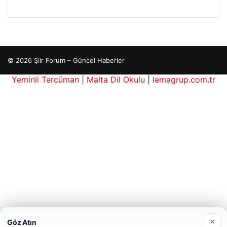
© 2026 Şiir Forum – Güncel Haberler
ri
Yeminli Tercüman
|
Malta Dil Okulu
|
lemagrup.com.tr
 escort
 escort
 escort
 escort
 escort
ç İzle
io
üperbahis
üperbahis
×
Göz Atın