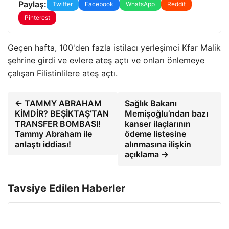
Paylaş:
Twitter
Facebook
WhatsApp
Reddit
Pinterest
Geçen hafta, 100'den fazla istilacı yerleşimci Kfar Malik
şehrine girdi ve evlere ateş açtı ve onları önlemeye
çalışan Filistinlilere ateş açtı.
← TAMMY ABRAHAM
Sağlık Bakanı
KİMDİR? BEŞİKTAŞ’TAN
Memişoğlu’ndan bazı
TRANSFER BOMBASI!
kanser ilaçlarının
Tammy Abraham ile
ödeme listesine
anlaştı iddiası!
alınmasına ilişkin
açıklama →
Tavsiye Edilen Haberler