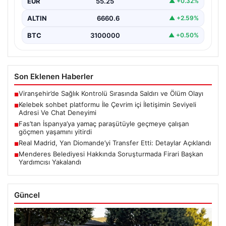
EUR
55.25
▲ +0.32%
Halen…
ALTIN
6660.6
▲ +2.59%
BTC
3100000
▲ +0.50%
Son Eklenen Haberler
Viranşehir’de Sağlık Kontrolü Sırasında Saldırı ve Ölüm Olayı
■
Kelebek sohbet platformu İle Çevrim içi İletişimin Seviyeli
■
Adresi Ve Chat Deneyimi
Fas’tan İspanya’ya yamaç paraşütüyle geçmeye çalışan
■
göçmen yaşamını yitirdi
Real Madrid, Yan Diomande’yi Transfer Etti: Detaylar Açıklandı
■
Menderes Belediyesi Hakkında Soruşturmada Firari Başkan
■
Yardımcısı Yakalandı
Güncel