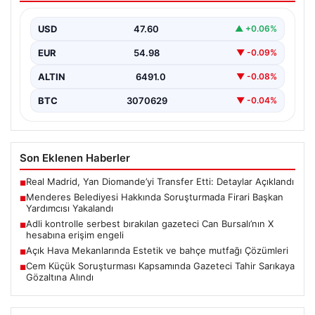
Yakalandı
USD
47.60
▲ +0.06%
İzmir’de Menderes Belediyesi’ne yönelik
gerçekleştirilen kapsamlı soruşturma kapsamında firari
EUR
54.98
▼ -0.09%
olarak aranan Belediye Başkan Yardımcısı…
ALTIN
6491.0
▼ -0.08%
BTC
3070629
▼ -0.04%
Son Eklenen Haberler
Real Madrid, Yan Diomande’yi Transfer Etti: Detaylar Açıklandı
■
Menderes Belediyesi Hakkında Soruşturmada Firari Başkan
■
Yardımcısı Yakalandı
Adli kontrolle serbest bırakılan gazeteci Can Bursalı’nın X
■
hesabına erişim engeli
Açık Hava Mekanlarında Estetik ve bahçe mutfağı Çözümleri
■
Cem Küçük Soruşturması Kapsamında Gazeteci Tahir Sarıkaya
■
Gözaltına Alındı