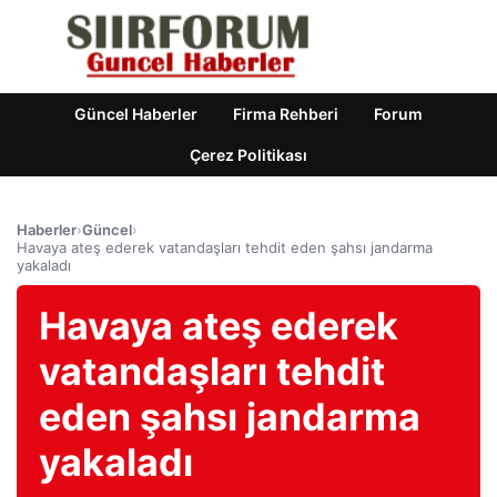
Güncel Haberler
Firma Rehberi
Forum
Çerez Politikası
Haberler
›
Güncel
›
Havaya ateş ederek vatandaşları tehdit eden şahsı jandarma
yakaladı
Havaya ateş ederek
vatandaşları tehdit
eden şahsı jandarma
yakaladı