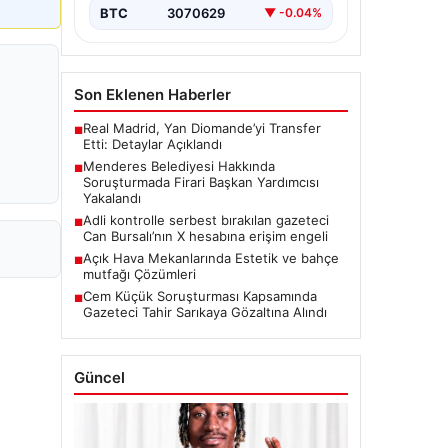
BTC
3070629
▼ -0.04%
Son Eklenen Haberler
Real Madrid, Yan Diomande’yi Transfer
■
Etti: Detaylar Açıklandı
Menderes Belediyesi Hakkında
■
Soruşturmada Firari Başkan Yardımcısı
Yakalandı
Adli kontrolle serbest bırakılan gazeteci
■
Can Bursalı’nın X hesabına erişim engeli
Açık Hava Mekanlarında Estetik ve bahçe
■
mutfağı Çözümleri
Cem Küçük Soruşturması Kapsamında
■
Gazeteci Tahir Sarıkaya Gözaltına Alındı
Güncel