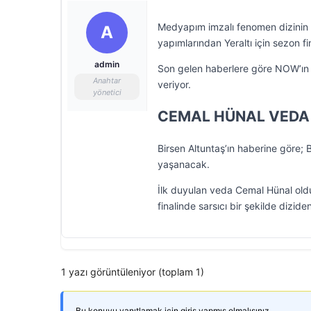
Medyapım imzalı fenomen dizinin 
A
yapımlarından Yeraltı için sezon fina
admin
Son gelen haberlere göre NOW’ın i
Anahtar
veriyor.
yönetici
CEMAL HÜNAL VEDA
Birsen Altuntaş’ın haberine göre; 
yaşanacak.
İlk duyulan veda Cemal Hünal oldu.
finalinde sarsıcı bir şekilde diziden
1 yazı görüntüleniyor (toplam 1)
Bu konuyu yanıtlamak için giriş yapmış olmalısınız.