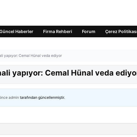
Güncel Haberler
Firma Rehberi
Forum
Çerez Politikas
nali yapıyor: Cemal Hünal veda ediyor
inali yapıyor: Cemal Hünal veda ediyo
 önce
admin
tarafından güncellenmiştir.