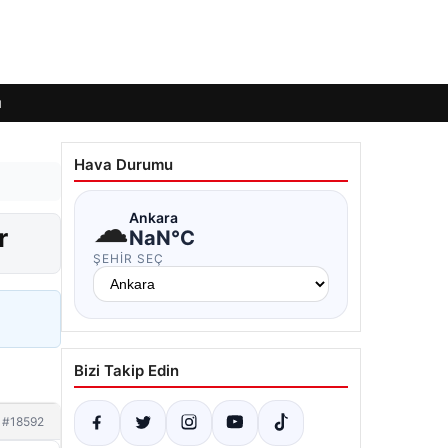
ı
Hava Durumu
☁
Ankara
r
NaN°C
ŞEHIR SEÇ
Bizi Takip Edin
#18592