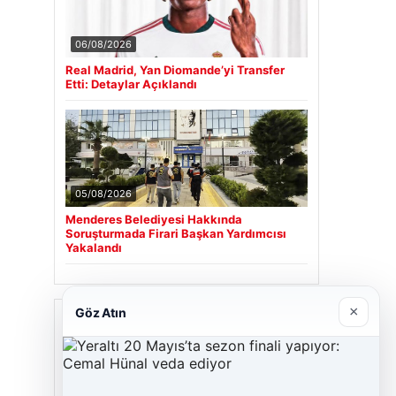
06/08/2026
Real Madrid, Yan Diomande’yi Transfer
Etti: Detaylar Açıklandı
05/08/2026
Menderes Belediyesi Hakkında
Soruşturmada Firari Başkan Yardımcısı
Yakalandı
×
Göz Atın
Son Eklenen Firmalar
Cengiz Sigorta
23/06/2026