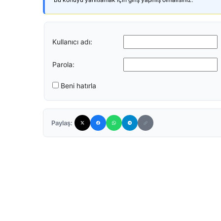
Kullanıcı adı:
Parola:
Beni hatırla
Paylaş: