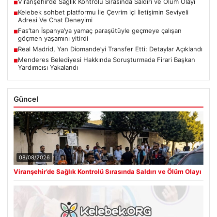
Viranşehir’de Sağlık Kontrolü Sırasında Saldırı ve Ölüm Olayı
■
Kelebek sohbet platformu İle Çevrim içi İletişimin Seviyeli
■
Adresi Ve Chat Deneyimi
Fas’tan İspanya’ya yamaç paraşütüyle geçmeye çalışan
■
göçmen yaşamını yitirdi
Real Madrid, Yan Diomande’yi Transfer Etti: Detaylar Açıklandı
■
Menderes Belediyesi Hakkında Soruşturmada Firari Başkan
■
Yardımcısı Yakalandı
Güncel
08/08/2026
Viranşehir’de Sağlık Kontrolü Sırasında Saldırı ve Ölüm Olayı