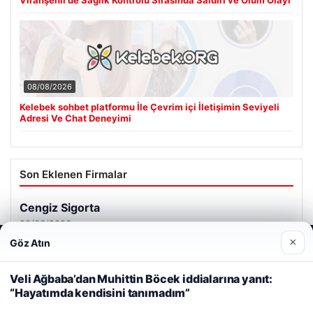
08/08/2026
Kelebek sohbet platformu İle Çevrim içi İletişimin Seviyeli
Adresi Ve Chat Deneyimi
Son Eklenen Firmalar
Cengiz Sigorta
23/06/2026
×
Göz Atın
Web sitemizi nasıl kullandığınızı daha iyi anlayabilmek,
deneyiminizi kişiselleştirmek ve geliştirmek amacıyla çerezler
kullanıyoruz.
Çerez Politikamız
Veli Ağbaba’dan Muhittin Böcek iddialarına yanıt:
“Hayatımda kendisini tanımadım”
Reddet
Kabul Et