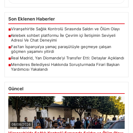
Son Eklenen Haberler
Viranşehir’de Sağlık Kontrolü Sırasında Saldırı ve Ölüm Olayı
■
Kelebek sohbet platformu İle Çevrim içi İletişimin Seviyeli
■
Adresi Ve Chat Deneyimi
Fas’tan İspanya’ya yamaç paraşütüyle geçmeye çalışan
■
göçmen yaşamını yitirdi
Real Madrid, Yan Diomande’yi Transfer Etti: Detaylar Açıklandı
■
Menderes Belediyesi Hakkında Soruşturmada Firari Başkan
■
Yardımcısı Yakalandı
Güncel
08/08/2026
Viranşehir’de Sağlık Kontrolü Sırasında Saldırı ve Ölüm Olayı