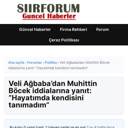
Güncel Haberler
Firma Rehberi
Forum
Çerez Politikası
Ana sayfa
›
Forumlar
›
Politika
›
Veli Ağbaba’dan Muhittin Böcek
iddialarına yanıt: “Hayatımda kendisini tanımadım”
Veli Ağbaba’dan Muhittin
Böcek iddialarına yanıt:
“Hayatımda kendisini
tanımadım”
Bu konu 0 yanıt içerir, 1 izleyen vardır ve en son
2 ay 4 hafta önce