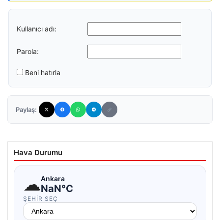
Kullanıcı adı:
Parola:
Beni hatırla
Paylaş:
Hava Durumu
☁
Ankara
NaN°C
ŞEHIR SEÇ