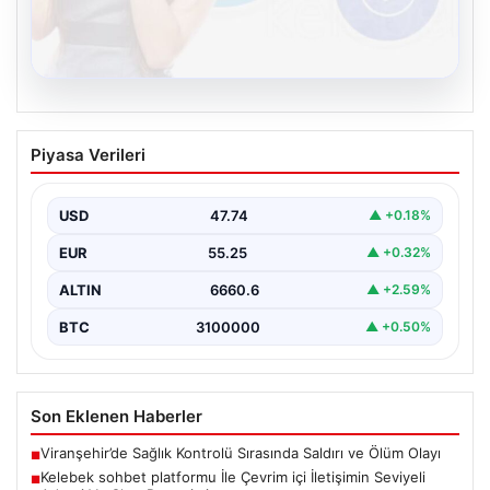
08.08.2026
Kelebek sohbet platformu İle Çevrim içi
Piyasa Verileri
İletişimin Seviyeli Adresi Ve Chat
Deneyimi
USD
47.74
▲ +0.18%
Dijital ortamında insanların güvenli bir tarzda bağlantı
oluşturması kritik bir hassasiyet ifade etmektedir.
EUR
55.25
▲ +0.32%
Halen…
ALTIN
6660.6
▲ +2.59%
BTC
3100000
▲ +0.50%
Son Eklenen Haberler
Viranşehir’de Sağlık Kontrolü Sırasında Saldırı ve Ölüm Olayı
■
Kelebek sohbet platformu İle Çevrim içi İletişimin Seviyeli
■