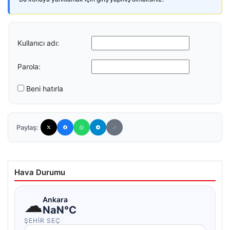
Kullanıcı adı:
Parola:
Beni hatırla
Paylaş:
Hava Durumu
☁
Ankara
NaN°C
ŞEHIR SEÇ