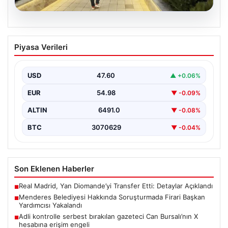
05.08.2026
Menderes Belediyesi Hakkında
Piyasa Verileri
Soruşturmada Firari Başkan Yardımcısı
Yakalandı
USD
47.60
▲ +0.06%
İzmir'de Menderes Belediyesi'ne yönelik
gerçekleştirilen kapsamlı soruşturma kapsamında firari
EUR
54.98
▼ -0.09%
olarak aranan Belediye Başkan Yardımcısı…
ALTIN
6491.0
▼ -0.08%
BTC
3070629
▼ -0.04%
Son Eklenen Haberler
Real Madrid, Yan Diomande’yi Transfer Etti: Detaylar Açıklandı
■
Menderes Belediyesi Hakkında Soruşturmada Firari Başkan
■
Yardımcısı Yakalandı
Adli kontrolle serbest bırakılan gazeteci Can Bursalı’nın X
■
hesabına erişim engeli