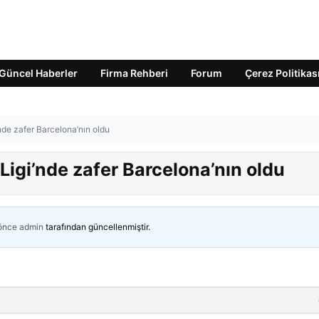
Güncel Haberler
Firma Rehberi
Forum
Çerez Politikas
nde zafer Barcelona’nın oldu
igi’nde zafer Barcelona’nın oldu
 önce
admin
tarafından güncellenmiştir.