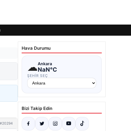
ı
Hava Durumu
☁
Ankara
NaN°C
ŞEHIR SEÇ
Bizi Takip Edin
#20294