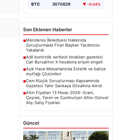
BTC
3070629
▼ -0.04%
Son Eklenen Haberler
Menderes Belediyesi Hakkında
■
Soruşturmada Firari Başkan Yardımcısı
Yakalandı
Adli kontrolle serbest bırakılan gazeteci
■
Can Bursalı’nın X hesabına erişim engeli
Açık Hava Mekanlarında Estetik ve bahçe
■
mutfağı Çözümleri
Cem Küçük Soruşturması Kapsamında
■
Gazeteci Tahir Sarıkaya Gözaltına Alındı
Altın Fiyatları 13 Nisan 2026: Gram,
■
Çeyrek, Yarım ve Cumhuriyet Altını Güncel
Alış-Satış Fiyatları
Güncel