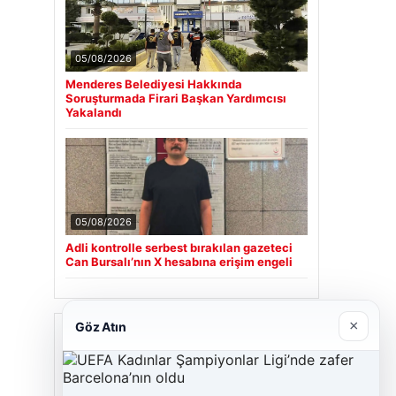
05/08/2026
Menderes Belediyesi Hakkında
Soruşturmada Firari Başkan Yardımcısı
Yakalandı
05/08/2026
Adli kontrolle serbest bırakılan gazeteci
Can Bursalı’nın X hesabına erişim engeli
×
Göz Atın
Son Eklenen Firmalar
Cengiz Sigorta
23/06/2026