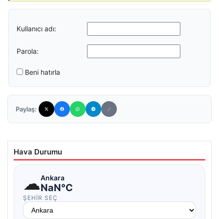
Kullanıcı adı:
Parola:
Beni hatırla
Paylaş:
Hava Durumu
☁
Ankara
NaN°C
ŞEHIR SEÇ