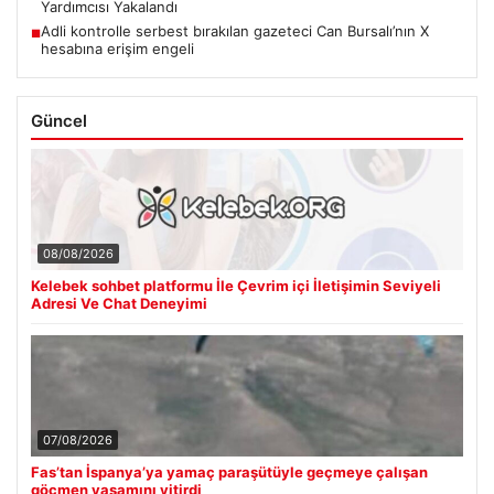
Yardımcısı Yakalandı
Adli kontrolle serbest bırakılan gazeteci Can Bursalı’nın X
■
hesabına erişim engeli
Güncel
08/08/2026
Kelebek sohbet platformu İle Çevrim içi İletişimin Seviyeli
Adresi Ve Chat Deneyimi
07/08/2026
Fas’tan İspanya’ya yamaç paraşütüyle geçmeye çalışan
göçmen yaşamını yitirdi