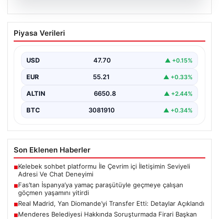
07.08.2026
Fas’tan İspanya’ya yamaç paraşütüyle
Piyasa Verileri
geçmeye çalışan göçmen yaşamını
yitirdi
USD
47.70
▲ +0.15%
EUR
55.21
▲ +0.33%
ALTIN
6650.8
▲ +2.44%
BTC
3081910
▲ +0.34%
Son Eklenen Haberler
Kelebek sohbet platformu İle Çevrim içi İletişimin Seviyeli
■
Adresi Ve Chat Deneyimi
Fas’tan İspanya’ya yamaç paraşütüyle geçmeye çalışan
■
göçmen yaşamını yitirdi
Real Madrid, Yan Diomande’yi Transfer Etti: Detaylar Açıklandı
■
Menderes Belediyesi Hakkında Soruşturmada Firari Başkan
■