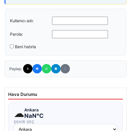
Kullanıcı adı:
Parola:
Beni hatırla
Paylaş:
Hava Durumu
☁
Ankara
NaN°C
ŞEHIR SEÇ