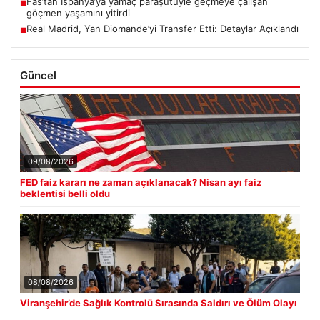
Fas’tan İspanya’ya yamaç paraşütüyle geçmeye çalışan
■
göçmen yaşamını yitirdi
Real Madrid, Yan Diomande’yi Transfer Etti: Detaylar Açıklandı
■
Güncel
09/08/2026
FED faiz kararı ne zaman açıklanacak? Nisan ayı faiz
beklentisi belli oldu
08/08/2026
Viranşehir’de Sağlık Kontrolü Sırasında Saldırı ve Ölüm Olayı