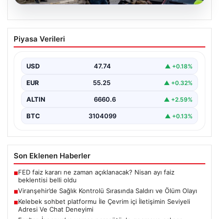
08.08.2026
Viranşehir’de Sağlık Kontrolü Sırasında
Piyasa Verileri
Saldırı ve Ölüm Olayı
Şanlıurfa'nın Viranşehir ilçesinde yaşanan üzücü
olayda, cinsel istismar iddialarıyla gözaltına alınan ve
USD
47.74
▲ +0.18%
sağlık kontrolü…
EUR
55.25
▲ +0.32%
ALTIN
6660.6
▲ +2.59%
BTC
3104099
▲ +0.13%
Son Eklenen Haberler
FED faiz kararı ne zaman açıklanacak? Nisan ayı faiz
■
beklentisi belli oldu
Viranşehir’de Sağlık Kontrolü Sırasında Saldırı ve Ölüm Olayı
■
Kelebek sohbet platformu İle Çevrim içi İletişimin Seviyeli
■
Adresi Ve Chat Deneyimi