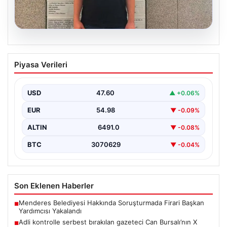
05.08.2026
Adli kontrolle serbest bırakılan gazeteci
Piyasa Verileri
Can Bursalı’nın X hesabına erişim engeli
{"title": "Gazeteci Can Bursalı'nın X Hesabına Erişim
Engeli Kaldırıldıktan Sonra Yeniden Kısıtlama",
USD
47.60
▲ +0.06%
"content": "Basın…
EUR
54.98
▼ -0.09%
ALTIN
6491.0
▼ -0.08%
BTC
3070629
▼ -0.04%
Son Eklenen Haberler
Menderes Belediyesi Hakkında Soruşturmada Firari Başkan
■
Yardımcısı Yakalandı
Adli kontrolle serbest bırakılan gazeteci Can Bursalı’nın X
■