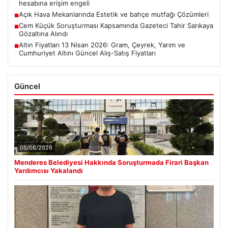
hesabına erişim engeli
Açık Hava Mekanlarında Estetik ve bahçe mutfağı Çözümleri
■
Cem Küçük Soruşturması Kapsamında Gazeteci Tahir Sarıkaya
■
Gözaltına Alındı
Altın Fiyatları 13 Nisan 2026: Gram, Çeyrek, Yarım ve
■
Cumhuriyet Altını Güncel Alış-Satış Fiyatları
Güncel
05/08/2026
Menderes Belediyesi Hakkında Soruşturmada Firari Başkan
Yardımcısı Yakalandı