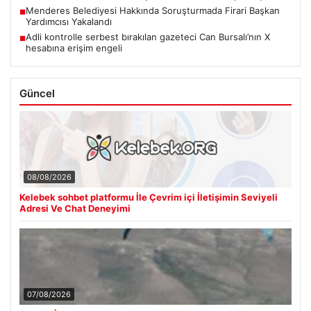
Menderes Belediyesi Hakkında Soruşturmada Firari Başkan
■
Yardımcısı Yakalandı
Adli kontrolle serbest bırakılan gazeteci Can Bursalı’nın X
■
hesabına erişim engeli
Güncel
08/08/2026
Kelebek sohbet platformu İle Çevrim içi İletişimin Seviyeli
Adresi Ve Chat Deneyimi
07/08/2026