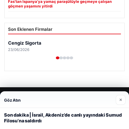
Fas’tan İspanya’ya yamaç paraşütüyle geçmeye çalışan
göçmen yaşamını yitirdi
Son Eklenen Firmalar
×
Göz Atın
Web sitemizi nasıl kullandığınızı daha iyi anlayabilmek,
deneyiminizi kişiselleştirmek ve geliştirmek amacıyla çerezler
kullanıyoruz.
Çerez Politikamız
Son dakika | İsrail, Akdeniz’de canlı yayındaki Sumud
Filosu’na saldırdı
Reddet
Kabul Et