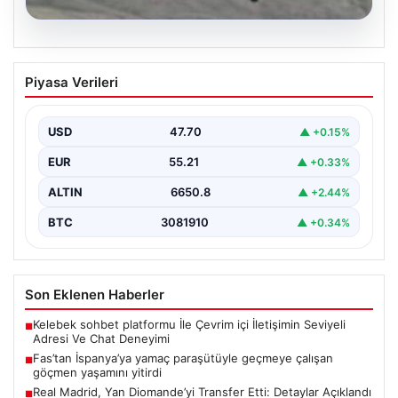
07.08.2026
Fas’tan İspanya’ya yamaç paraşütüyle
Piyasa Verileri
geçmeye çalışan göçmen yaşamını
yitirdi
USD
47.70
▲ +0.15%
EUR
55.21
▲ +0.33%
ALTIN
6650.8
▲ +2.44%
BTC
3081910
▲ +0.34%
Son Eklenen Haberler
Kelebek sohbet platformu İle Çevrim içi İletişimin Seviyeli
■
Adresi Ve Chat Deneyimi
Fas’tan İspanya’ya yamaç paraşütüyle geçmeye çalışan
■
göçmen yaşamını yitirdi
Real Madrid, Yan Diomande’yi Transfer Etti: Detaylar Açıklandı
■