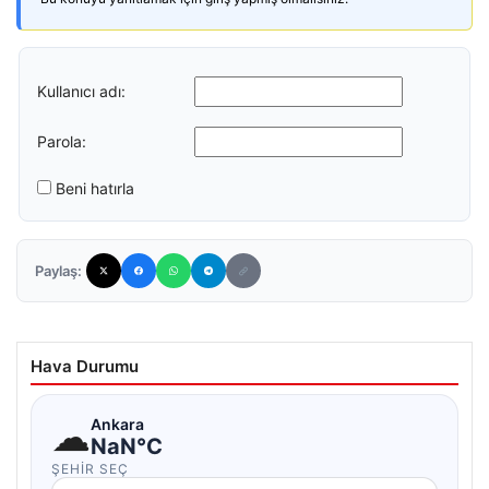
Kullanıcı adı:
Parola:
Beni hatırla
Paylaş:
Hava Durumu
☁
Ankara
NaN°C
ŞEHIR SEÇ