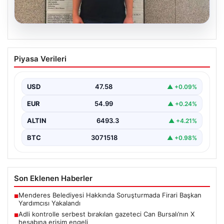
05.08.2026
Adli kontrolle serbest bırakılan gazeteci
Piyasa Verileri
Can Bursalı’nın X hesabına erişim engeli
{"title": "Gazeteci Can Bursalı'nın X Hesabına Erişim
Engeli Kaldırıldıktan Sonra Yeniden Kısıtlama",
USD
47.58
▲ +0.09%
"content": "Basın…
EUR
54.99
▲ +0.24%
ALTIN
6493.3
▲ +4.21%
BTC
3071518
▲ +0.98%
Son Eklenen Haberler
Menderes Belediyesi Hakkında Soruşturmada Firari Başkan
■
Yardımcısı Yakalandı
Adli kontrolle serbest bırakılan gazeteci Can Bursalı’nın X
■
hesabına erişim engeli