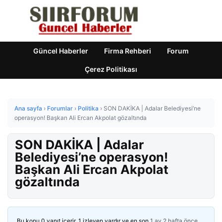
Güncel Haberler
Firma Rehberi
Forum
Çerez Politikası
Ana sayfa
›
Forumlar
›
Politika
›
SON DAKİKA | Adalar Belediyesi’ne
operasyon! Başkan Ali Ercan Akpolat gözaltında
SON DAKİKA | Adalar
Belediyesi’ne operasyon!
Başkan Ali Ercan Akpolat
gözaltında
Bu konu 0 yanıt içerir, 1 izleyen vardır ve en son
1 ay 2 hafta önce