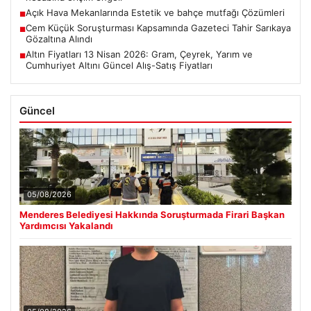
Açık Hava Mekanlarında Estetik ve bahçe mutfağı Çözümleri
■
Cem Küçük Soruşturması Kapsamında Gazeteci Tahir Sarıkaya
■
Gözaltına Alındı
Altın Fiyatları 13 Nisan 2026: Gram, Çeyrek, Yarım ve
■
Cumhuriyet Altını Güncel Alış-Satış Fiyatları
Güncel
05/08/2026
Menderes Belediyesi Hakkında Soruşturmada Firari Başkan
Yardımcısı Yakalandı